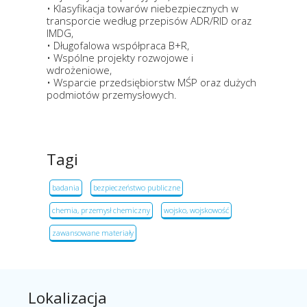
• Klasyfikacja towarów niebezpiecznych w
transporcie według przepisów ADR/RID oraz
IMDG,
• Długofalowa współpraca B+R,
• Wspólne projekty rozwojowe i
wdrożeniowe,
• Wsparcie przedsiębiorstw MŚP oraz dużych
podmiotów przemysłowych.
Tagi
badania
bezpieczeństwo publiczne
chemia, przemysł chemiczny
wojsko, wojskowość
zawansowane materiały
Lokalizacja