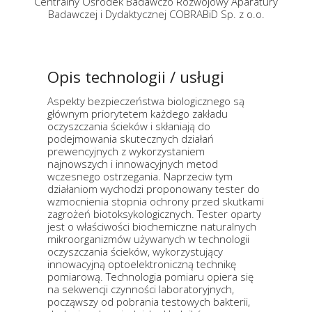
Centralny Ośrodek Badawczo Rozwojowy Aparatury
Badawczej i Dydaktycznej COBRABiD Sp. z o.o.
Opis technologii / usługi
Aspekty bezpieczeństwa biologicznego są
głównym priorytetem każdego zakładu
oczyszczania ścieków i skłaniają do
podejmowania skutecznych działań
prewencyjnych z wykorzystaniem
najnowszych i innowacyjnych metod
wczesnego ostrzegania. Naprzeciw tym
działaniom wychodzi proponowany tester do
wzmocnienia stopnia ochrony przed skutkami
zagrożeń biotoksykologicznych. Tester oparty
jest o właściwości biochemiczne naturalnych
mikroorganizmów używanych w technologii
oczyszczania ścieków, wykorzystujący
innowacyjną optoelektroniczną technikę
pomiarową. Technologia pomiaru opiera się
na sekwencji czynności laboratoryjnych,
począwszy od pobrania testowych bakterii,