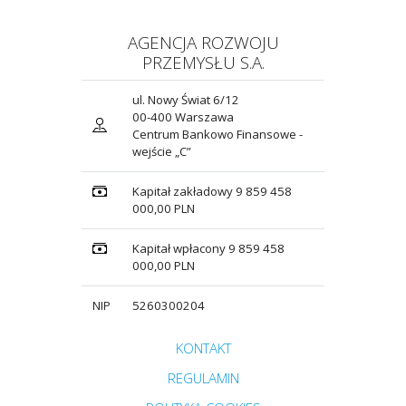
AGENCJA ROZWOJU
PRZEMYSŁU S.A.
ul. Nowy Świat 6/12
00-400 Warszawa
Centrum Bankowo Finansowe -
wejście „C”
Kapitał zakładowy 9 859 458
000,00 PLN
Kapitał wpłacony 9 859 458
000,00 PLN
NIP
5260300204
Przejdź do strony głównej do sekcji
KONTAKT
Zobacz
REGULAMIN