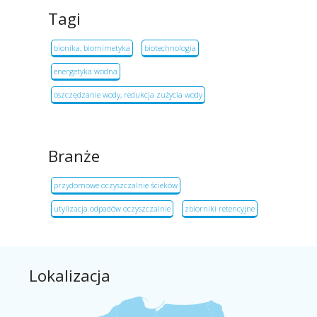
Tagi
bionika, biomimetyka
biotechnologia
energetyka wodna
oszczędzanie wody, redukcja zużycia wody
Branże
przydomowe oczyszczalnie ścieków
utylizacja odpadów oczyszczalnie
zbiorniki retencyjne
Lokalizacja