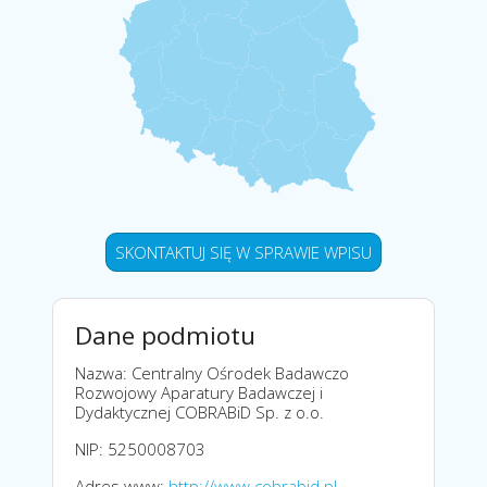
SKONTAKTUJ SIĘ W SPRAWIE WPISU
Dane podmiotu
Nazwa: Centralny Ośrodek Badawczo
Rozwojowy Aparatury Badawczej i
Dydaktycznej COBRABiD Sp. z o.o.
NIP: 5250008703
Adres www:
http://www.cobrabid.pl