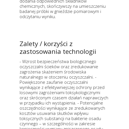
dodania odpowiednich składników
chemicznych, skończywszy na umieszczeniu
badanej próbki w gnieździe pomiarowym i
odczytaniu wyniku.
Zalety / korzyści z
zastosowania technologii
- Wzrost bezpieczeństwa biologicznego
oczyszczalni ścieków oraz zredukowanie
zagrożenia skażeniem środowiska
naturalnego w otoczeniu oczyszczalni. -
Powiększone zaufanie oczyszczalni
wynikające z efektywniejszej ochrony przed
losowymi zagrożeniami toksykologicznymi
oraz skróconym czasem działań naprawczych
w przypadku ich wystąpienia. - Potencjalne
oszczędności wynikające ze zredukowanych
kosztów usuwania skutków wpływu
toksycznych substancji na bakterie osadu
czynnego – w szczególności w zakresie
konieczności wymiany zniszczonego osadu. -