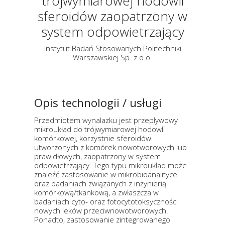
trójwymiarowej hodowli
sferoidów zaopatrzony w
system odpowietrzający
Instytut Badań Stosowanych Politechniki
Warszawskiej Sp. z o.o.
Opis technologii / usługi
Przedmiotem wynalazku jest przepływowy
mikroukład do trójwymiarowej hodowli
komórkowej, korzystnie sferoidów
utworzonych z komórek nowotworowych lub
prawidłowych, zaopatrzony w system
odpowietrzający. Tego typu mikroukład może
znaleźć zastosowanie w mikrobioanalityce
oraz badaniach związanych z inżynierią
komórkową/tkankową, a zwłaszcza w
badaniach cyto- oraz fotocytotoksyczności
nowych leków przeciwnowotworowych.
Ponadto, zastosowanie zintegrowanego