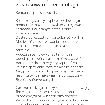
zastosowania technologii
Komunikacja blisko Klienta​
Klient korzystający z aplikacji w dowolnym
momencie może sam, szybko zainicjować
rozmowę z wybranym przez siebie
konsultantem​
Dostęp do wszystkich konsultantów online​
Możliwość zarezerwowania spotkania z
konsultantem w dogodnym dla siebie
terminie​
Podczas rozmowy konsultant może
udostępnić swój ekran rozmówcy, wysłać
potrzebne dokumenty czy zaprosić na
kolejne spotkanie korzystając z kalendarza​
Cały proces komunikacji wewnątrz aplikacji
jest intuicyjny i maksymalnie uproszczony​​
Bezpieczeństwo danych​
Cała komunikacja między konsultantami Twojej
firmy, a klientami jest zabezpieczona i
przechowywana w bezpieczny sposób​
Wszystkie rozmowy video, głosowe, tekstowe
za zgodą klienta mogą być nagrywane, tylko