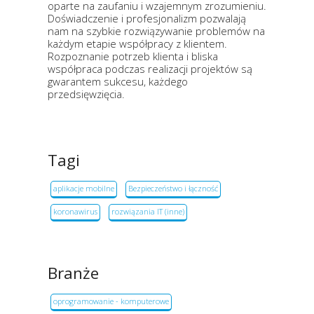
oparte na zaufaniu i wzajemnym zrozumieniu.
Doświadczenie i profesjonalizm pozwalają
nam na szybkie rozwiązywanie problemów na
każdym etapie współpracy z klientem.
Rozpoznanie potrzeb klienta i bliska
współpraca podczas realizacji projektów są
gwarantem sukcesu, każdego
przedsięwzięcia.​
Tagi
aplikacje mobilne
Bezpieczeństwo i łączność
koronawirus
rozwiązania IT (inne)
Branże
oprogramowanie - komputerowe