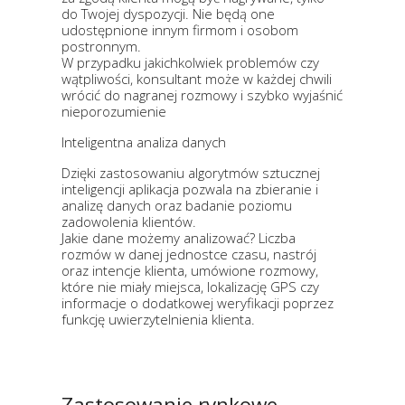
do Twojej dyspozycji. Nie będą one
udostępnione innym firmom i osobom
postronnym.​
W przypadku jakichkolwiek problemów czy
wątpliwości, konsultant może w każdej chwili
wrócić do nagranej rozmowy i szybko wyjaśnić
nieporozumienie​
Inteligentna analiza danych​
Dzięki zastosowaniu algorytmów sztucznej
inteligencji aplikacja pozwala na zbieranie i
analizę danych oraz badanie poziomu
zadowolenia klientów.​
Jakie dane możemy analizować? Liczba
rozmów w danej jednostce czasu, nastrój
oraz intencje klienta, umówione rozmowy,
które nie miały miejsca, lokalizację GPS czy
informacje o dodatkowej weryfikacji poprzez
funkcję uwierzytelnienia klienta.​
Zastosowanie rynkowe