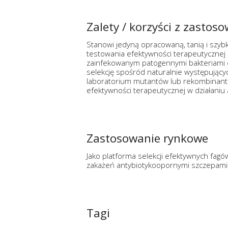
Zalety / korzyści z zastos
Stanowi jedyną opracowaną, tanią i szy
testowania efektywności terapeutycznej 
zainfekowanym patogennymi bakteriami o
selekcję spośród naturalnie występujący
laboratorium mutantów lub rekombinantó
efektywności terapeutycznej w działaniu 
Zastosowanie rynkowe
Jako platforma selekcji efektywnych fag
zakażeń antybiotykoopornymi szczepami b
Tagi