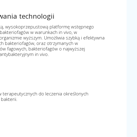
owania technologii
bką, wysokoprzepustową platformę wstępnego
bakteriofagów w warunkach in vivo, w
rganizmie wyższym. Umożliwia szybką i efektywna
ch bakteriofagów, oraz otrzymanych w
w fagowych, bakteriofagów o najwyższej
antybakteryjnym in vivo.
ów terapeutycznych do leczenia określonych
akterii.