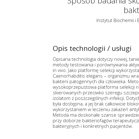
Sposób badania sku
bak
Instytut Biochemii i 
Opis technologii / usługi
Opisana technologia dotyczy nowej, taniej
metody testowania i porównywania akty
in vivo. Jako platformę selekcji wykorzyst
Caenorhabditis elegans – organizmu wra
bakterii patogennych dla człowieka. Met
wysokoprzepustowa platforma selekcji n
skierowanych przeciwko szeregu szczepo
izolatom z poszczególnych infekcji. Dotyc
była dostępna, a jej brak całkowicie blok
wykorzystaniem w leczeniu zakażeń anty
Metoda ma doskonałe szanse sprawdzeni
przy doborze bakteriofagów terapeutyczn
bakteryjnych i konkretnych pacjentów.