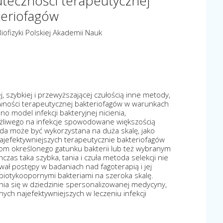
teczności terapeutycznej
teriofagów
Biofizyki Polskiej Akademii Nauk
, szybkiej i przewyższającej czułością inne metody,
wności terapeutycznej bakteriofagów w warunkach
ano model infekcji bakteryjnej nicienia,
żliwego na infekcje spowodowane większością
oda może być wykorzystana na duża skalę, jako
ajefektywniejszych terapeutycznie bakteriofagów
m określonego gatunku bakterii lub też wybranym
hczas taka szybka, tania i czuła metoda selekcji nie
ował postępy w badaniach nad fagoterapią i jej
biotykoopornymi bakteriami na szeroka skalę.
a się w dziedzinie spersonalizowanej medycyny,
ych najefektywniejszych w leczeniu infekcji