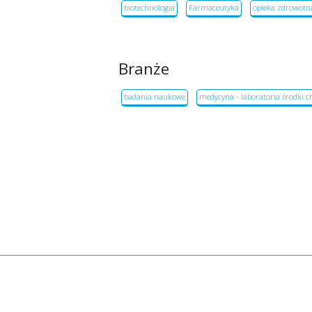
biotechnologia
Farmaceutyka
opieka zdrowotn
Branże
badania naukowe
medycyna - laboratoria środki 