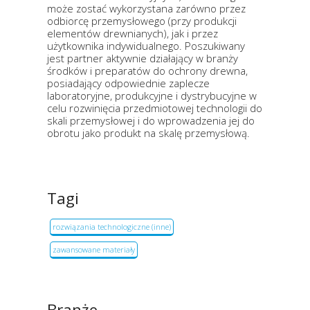
może zostać wykorzystana zarówno przez
odbiorcę przemysłowego (przy produkcji
elementów drewnianych), jak i przez
użytkownika indywidualnego. Poszukiwany
jest partner aktywnie działający w branży
środków i preparatów do ochrony drewna,
posiadający odpowiednie zaplecze
laboratoryjne, produkcyjne i dystrybucyjne w
celu rozwinięcia przedmiotowej technologii do
skali przemysłowej i do wprowadzenia jej do
obrotu jako produkt na skalę przemysłową.
Tagi
rozwiązania technologiczne (inne)
zawansowane materiały
Branże