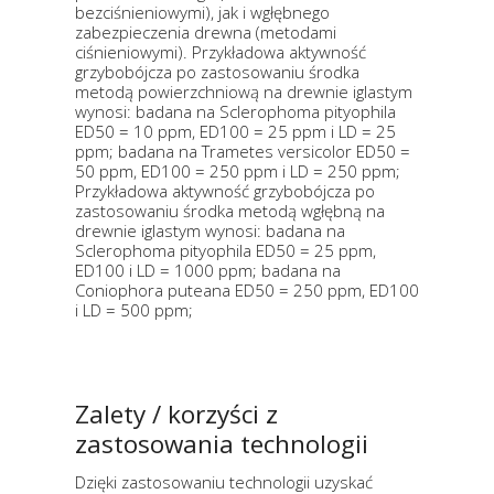
bezciśnieniowymi), jak i wgłębnego
zabezpieczenia drewna (metodami
ciśnieniowymi). Przykładowa aktywność
grzybobójcza po zastosowaniu środka
metodą powierzchniową na drewnie iglastym
wynosi: badana na Sclerophoma pityophila
ED50 = 10 ppm, ED100 = 25 ppm i LD = 25
ppm; badana na Trametes versicolor ED50 =
50 ppm, ED100 = 250 ppm i LD = 250 ppm;
Przykładowa aktywność grzybobójcza po
zastosowaniu środka metodą wgłębną na
drewnie iglastym wynosi: badana na
Sclerophoma pityophila ED50 = 25 ppm,
ED100 i LD = 1000 ppm; badana na
Coniophora puteana ED50 = 250 ppm, ED100
i LD = 500 ppm;
Zalety / korzyści z
zastosowania technologii
Dzięki zastosowaniu technologii uzyskać