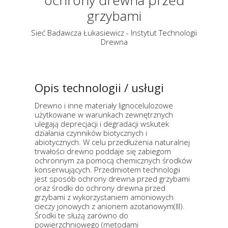
ochrony drewna przed
grzybami
Sieć Badawcza Łukasiewicz - Instytut Technologii
Drewna
Opis technologii / usługi
Drewno i inne materiały Iignocelulozowe
użytkowane w warunkach zewnętrznych
ulegają deprecjacji i degradacji wskutek
działania czynników biotycznych i
abiotycznych. W celu przedłużenia naturalnej
trwałości drewno poddaje się zabiegom
ochronnym za pomocą chemicznych środków
konserwujących. Przedmiotem technologii
jest sposób ochrony drewna przed grzybami
oraz środki do ochrony drewna przed
grzybami z wykorzystaniem amoniowych
cieczy jonowych z anionem azotanowym(lll).
Środki te służą zarówno do
powierzchniowego (metodami