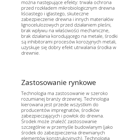
można następujące efekty: trwała ochrona
przed rozkładem mikrobiologicznym drewna
liściastego i iglastego, skuteczne
zabezpieczenie drewna i innych materiałów
Iignocelulozowych przed działaniem pleśni,
brak wpływu na właściwości mechaniczne,
brak działania korodującego na metale, środki
są inhibitorami procesów korozyjnych metali,
uzyskuje się dobry efekt utrwalania środka w
drewnie.
Zastosowanie rynkowe
Technologia ma zastosowanie w szeroko
rozumianej branży drzewnej. Technologia
kierowana jest przede wszystkim do
producentów impregnatów, środków
zabezpieczających i powłok do drewna.
Środek może znaleźć zastosowanie
szczególnie w przemyśle budowlanym (jako
środek do zabezpieczenia drewnianych
elementów konstrukcyjnych). Technologia