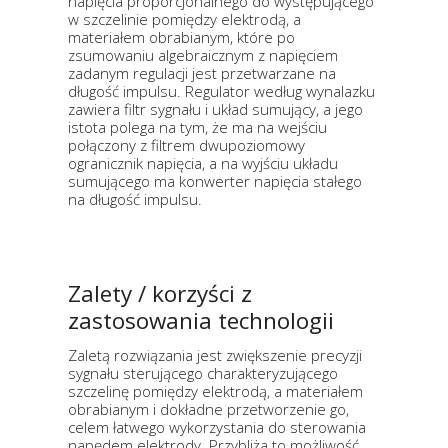
napięcia proporcjonalnego do występującego
w szczelinie pomiędzy elektrodą, a
materiałem obrabianym, które po
zsumowaniu algebraicznym z napięciem
zadanym regulacji jest przetwarzane na
długość impulsu. Regulator według wynalazku
zawiera filtr sygnału i układ sumujący, a jego
istota polega na tym, że ma na wejściu
połączony z filtrem dwupoziomowy
ogranicznik napięcia, a na wyjściu układu
sumującego ma konwerter napięcia stałego
na długość impulsu.
Zalety / korzyści z
zastosowania technologii
Zaletą rozwiązania jest zwiększenie precyzji
sygnału sterującego charakteryzującego
szczelinę pomiędzy elektrodą, a materiałem
obrabianym i dokładne przetworzenie go,
celem łatwego wykorzystania do sterowania
napędem elektrody. Przybliża to możliwość