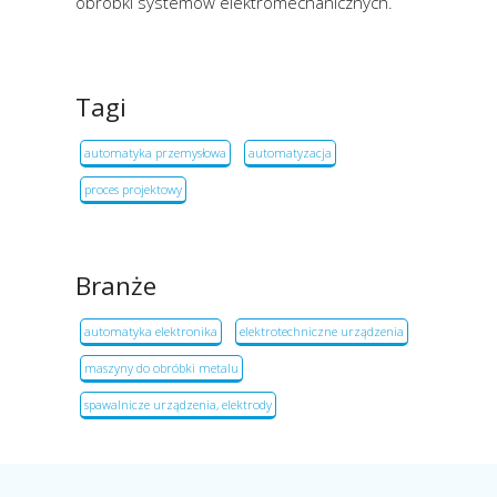
obróbki systemów elektromechanicznych.
Tagi
automatyka przemysłowa
automatyzacja
proces projektowy
Branże
automatyka elektronika
elektrotechniczne urządzenia
maszyny do obróbki metalu
spawalnicze urządzenia, elektrody