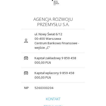
AGENCJA ROZWOJU
PRZEMYSŁU S.A.
ul. Nowy Świat 6/12
00-400 Warszawa
Centrum Bankowo Finansowe -
wejście „C”
Kapitał zakładowy 9 859 458
000,00 PLN
Kapitał wpłacony 9 859 458
000,00 PLN
NIP
5260300204
Przejdź do strony głównej do sekcji
KONTAKT