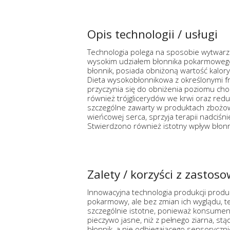
Opis technologii / usługi
Technologia polega na sposobie wytwar
wysokim udziałem błonnika pokarmoweg
błonnik, posiada obniżoną wartość kalor
Dieta wysokobłonnikowa z określonymi fr
przyczynia się do obniżenia poziomu chole
również trójglicerydów we krwi oraz red
szczególne zawarty w produktach zbożo
wieńcowej serca, sprzyja terapii nadciśnie
Stwierdzono również istotny wpływ błonni
Zalety / korzyści z zastos
Innowacyjna technologia produkcji prod
pokarmowy, ale bez zmian ich wyglądu, t
szczególnie istotne, ponieważ konsumenc
pieczywo jasne, niż z pełnego ziarna, s
błonnik, a nie odbiegającego sensorycz