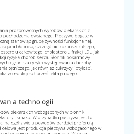
zania prozdrowotnych wyrobów piekarskich z
o pochodzenia owsianego. Pieczywo bogate w
yczną stanowiąc grupę żywności funkcjonalnej.
akcjami błonnika, szczególnie rozpuszczalnego,
sterolu całkowitego, cholesterolu frakcji LDL, jak
ukcji ryzyka chorób serca. Błonnik pokarmowy
wych ogranicza ryzyko występowania choroby
nia tętniczego, jak również cukrzycy i otyłości.
ka w redukcji schorzeń jelita grubego.
owania technologii
uktów piekarskich wzbogaconych w błonnik
ekstury i smaku. W przypadku pieczywa jest to
i na ogół z wielu powodów bardziej preferują
tąd celowa jest produkcja pieczywa wzbogaconego w
nie od jasnego pieczywa pszennego. Ważnym