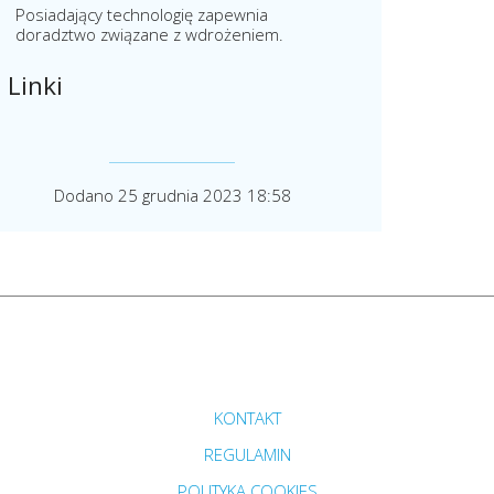
Posiadający technologię zapewnia
doradztwo związane z wdrożeniem.
Linki
Dodano 25 grudnia 2023 18:58
Przejdź do strony głównej do sekcji
KONTAKT
Zobacz
REGULAMIN
Zobacz
POLITYKA COOKIES