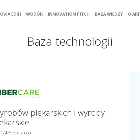
jdź do strony
OVIA EDIH
Przejdź do strony
WODÓR
Przejdź do strony
INNOVATION PITCH
BAZA WIEDZY
Przej
O AR
Baza technologii
yrobów piekarskich i wyroby
ekarskie
CARE Sp. z o.o.