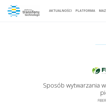
Przejdź do strony głównej
Przejdź do strony
AKTUALNOŚCI
Przejdź do strony
PLATFORMA
Prze
MAZ
Sposób wytwarzania w
pi
FIBER