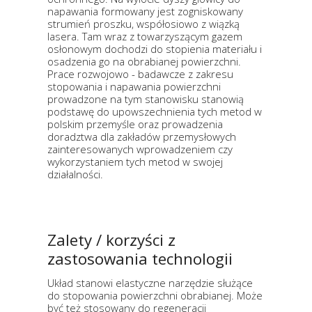
napawania formowany jest zogniskowany
strumień proszku, współosiowo z wiązką
lasera. Tam wraz z towarzyszącym gazem
osłonowym dochodzi do stopienia materiału i
osadzenia go na obrabianej powierzchni.
Prace rozwojowo - badawcze z zakresu
stopowania i napawania powierzchni
prowadzone na tym stanowisku stanowią
podstawę do upowszechnienia tych metod w
polskim przemyśle oraz prowadzenia
doradztwa dla zakładów przemysłowych
zainteresowanych wprowadzeniem czy
wykorzystaniem tych metod w swojej
działalności.
Zalety / korzyści z
zastosowania technologii
Układ stanowi elastyczne narzędzie służące
do stopowania powierzchni obrabianej. Może
być też stosowany do regeneracji