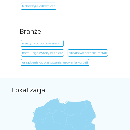
technologie odlewnicze
Branże
maszyny do obróbki metalu
metalurgia wyroby hutnicze
ślusarstwo obróbka metali
urządzenia do piaskowania, usuwania korozji
Lokalizacja