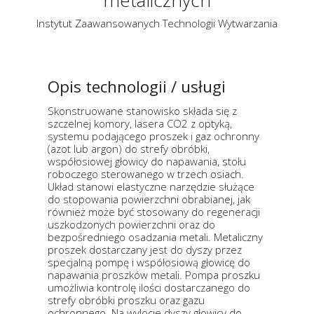
metalicznych
Instytut Zaawansowanych Technologii Wytwarzania
Opis technologii / usługi
Skonstruowane stanowisko składa się z
szczelnej komory, lasera CO2 z optyką,
systemu podającego proszek i gaz ochronny
(azot lub argon) do strefy obróbki,
współosiowej głowicy do napawania, stołu
roboczego sterowanego w trzech osiach.
Układ stanowi elastyczne narzędzie służące
do stopowania powierzchni obrabianej, jak
również może być stosowany do regeneracji
uszkodzonych powierzchni oraz do
bezpośredniego osadzania metali. Metaliczny
proszek dostarczany jest do dyszy przez
specjalną pompę i współosiową głowicę do
napawania proszków metali. Pompa proszku
umożliwia kontrolę ilości dostarczanego do
strefy obróbki proszku oraz gazu
ochronnego. Na wylocie dyszy głowicy do