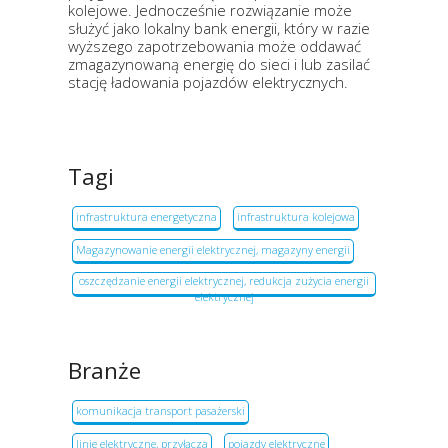
kolejowe. Jednocześnie rozwiązanie może
służyć jako lokalny bank energii, który w razie
wyższego zapotrzebowania może oddawać
zmagazynowaną energię do sieci i lub zasilać
stację ładowania pojazdów elektrycznych.
Tagi
infrastruktura energetyczna
infrastruktura kolejowa
Magazynowanie energii elektrycznej, magazyny energii
oszczędzanie energii elektrycznej, redukcja zużycia energii
elektrycznej
Branże
komunikacja transport pasażerski
linie elektryczne, przyłącza
pojazdy elektryczne