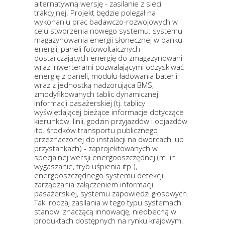
alternatywną wersję - zasilanie z sieci
trakcyjnej. Projekt będzie polegał na
wykonaniu prac badawczo-rozwojowych w
celu stworzenia nowego systemu: systemu
magazynowania energii słonecznej w banku
energii, paneli fotowoltaicznych
dostarczających energię do zmagazynowani
wraz inwerterami pozwalającymi odzyskiwać
energię z paneli, modułu ładowania baterii
wraz z jednostką nadzorująca BMS,
zmodyfikowanych tablic dynamicznej
informacji pasażerskiej (tj. tablicy
wyświetlającej bieżące informacje dotyczące
kierunków, linii, godzin przyjazdów i odjazdów
itd. środków transportu publicznego
przeznaczonej do instalacji na dworcach lub
przystankach) - zaprojektowanych w
specjalnej wersji energooszczędnej (m. in
wygaszanie, tryb uśpienia itp.),
energooszczędnego systemu detekcji i
zarządzania załączeniem informacji
pasażerskiej, systemu zapowiedzi głosowych.
Taki rodzaj zasilania w tego typu systemach
stanowi znaczącą innowację, nieobecną w
produktach dostępnych na rynku krajowym.