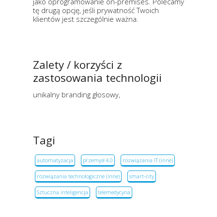
jako oprogramowanie on-premises. Polecamy
tę drugą opcję, jeśli prywatność Twoich
klientów jest szczególnie ważna.
Zalety / korzyści z
zastosowania technologii
unikalny branding głosowy,
Tagi
automatyzacja
przemysł 4.0
rozwiązania IT (inne)
rozwiązania technologiczne (inne)
smart-city
Sztuczna inteligencja
telemedycyna