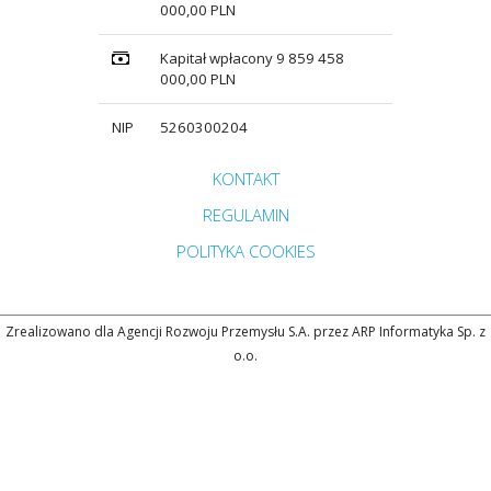
000,00 PLN
Kapitał wpłacony 9 859 458
000,00 PLN
NIP
5260300204
Przejdź do strony głównej do sekcji
KONTAKT
Zobacz
REGULAMIN
Zobacz
POLITYKA COOKIES
Zrealizowano dla Agencji Rozwoju Przemysłu S.A. przez ARP Informatyka Sp. z
o.o.