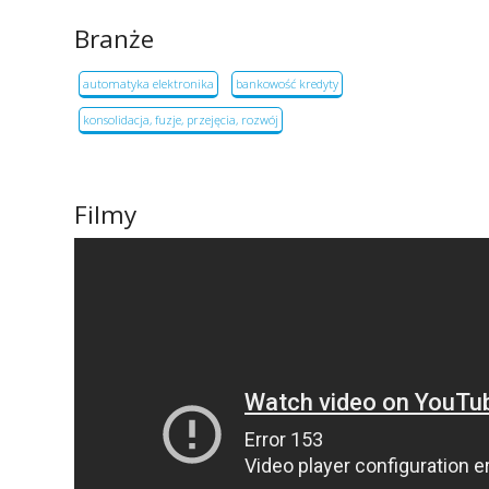
Branże
automatyka elektronika
bankowość kredyty
konsolidacja, fuzje, przejęcia, rozwój
Filmy