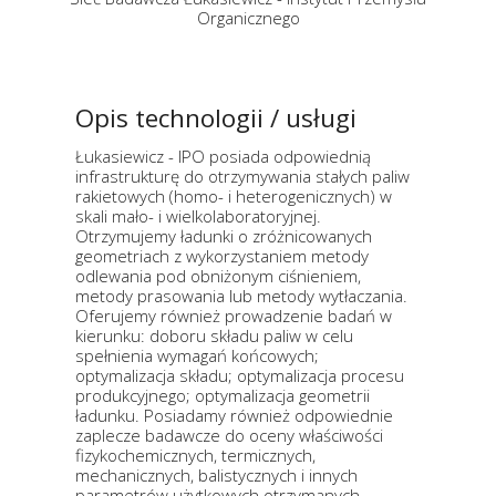
Organicznego
Opis technologii / usługi
Łukasiewicz - IPO posiada odpowiednią
infrastrukturę do otrzymywania stałych paliw
rakietowych (homo- i heterogenicznych) w
skali mało- i wielkolaboratoryjnej.
Otrzymujemy ładunki o zróżnicowanych
geometriach z wykorzystaniem metody
odlewania pod obniżonym ciśnieniem,
metody prasowania lub metody wytłaczania.
Oferujemy również prowadzenie badań w
kierunku: doboru składu paliw w celu
spełnienia wymagań końcowych;
optymalizacja składu; optymalizacja procesu
produkcyjnego; optymalizacja geometrii
ładunku. Posiadamy również odpowiednie
zaplecze badawcze do oceny właściwości
fizykochemicznych, termicznych,
mechanicznych, balistycznych i innych
parametrów użytkowych otrzymanych