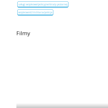
usługi wojskowe/policyjne/straży pożarnej
wojskowość/militaria/policja
Filmy