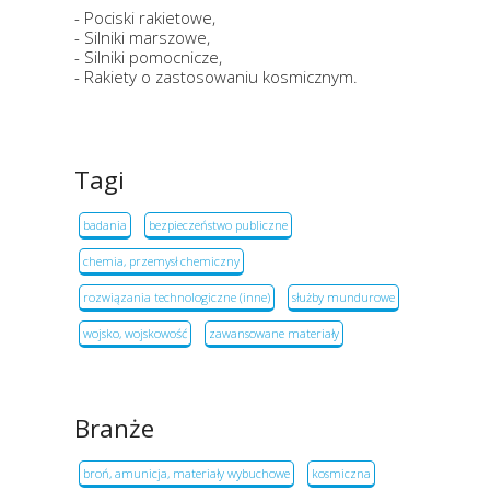
- Pociski rakietowe,
- Silniki marszowe,
- Silniki pomocnicze,
- Rakiety o zastosowaniu kosmicznym.
Tagi
badania
bezpieczeństwo publiczne
chemia, przemysł chemiczny
rozwiązania technologiczne (inne)
służby mundurowe
wojsko, wojskowość
zawansowane materiały
Branże
broń, amunicja, materiały wybuchowe
kosmiczna