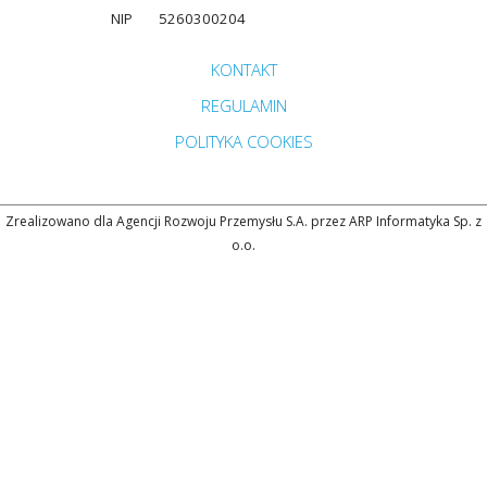
NIP
5260300204
Przejdź do strony głównej do sekcji
KONTAKT
Zobacz
REGULAMIN
Zobacz
POLITYKA COOKIES
Zrealizowano dla Agencji Rozwoju Przemysłu S.A. przez ARP Informatyka Sp. z
o.o.