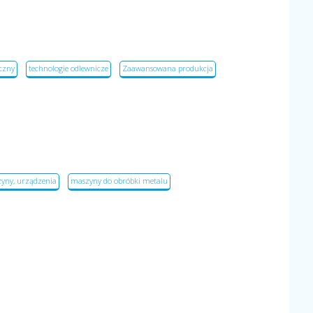
czny
technologie odlewnicze
Zaawansowana produkcja
zyny, urządzenia
maszyny do obróbki metalu