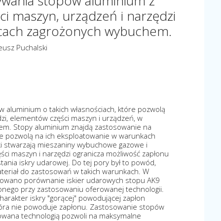
ywania stopów aluminium z
i maszyn, urządzeń i narzędzi
scach zagrożonych wybuchem.
eusz Puchalski
 aluminium o takich własnościach, które pozwolą
zi, elementów części maszyn i urządzeń, w
em. Stopy aluminium znajdą zastosowanie na
óre pozwolą na ich eksploatowanie w warunkach
i stwarzają mieszaniny wybuchowe gazowe i
ci maszyn i narzędzi ogranicza możliwość zapłonu
ia iskry udarowej. Do tej pory był to powód,
ateriał do zastosowań w takich warunkach. W
entowano porównanie iskier udarowych stopu AK9
onego przy zastosowaniu oferowanej technologii.
arakter iskry "gorącej" powodującej zapłon
która nie powoduje zapłonu. Zastosowanie stopów
owana technologią pozwoli na maksymalne