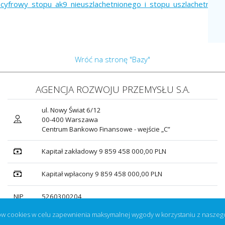
cyfrowy_stopu_ak9_nieuszlachetnionego_i_stopu_uszlachetnion
Wróć na stronę "Bazy"
AGENCJA ROZWOJU PRZEMYSŁU S.A.
ul. Nowy Świat 6/12
00-400 Warszawa
Centrum Bankowo Finansowe - wejście „C”
Kapitał zakładowy 9 859 458 000,00 PLN
Kapitał wpłacony 9 859 458 000,00 PLN
NIP
5260300204
ów cookies w celu zapewnienia maksymalnej wygody w korzystaniu z naszeg
realizowano dla Agencji Rozwoju Przemysłu S.A. przez ARP Informatyka Sp. z o.