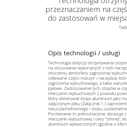
Technologia otrzym
przeznaczaniem na częśc
do zastosowań w miej
Tad
Opis technologii / usługi
Technologia dotyczy otrzymywania stopów
na stosowanie wykonanych z nich narzęd
otoczeniu atmosfery zagrożonej wybuch
odlewane części maszyn i narzędzia, kt
zagrożenia wybuchowego, a takie warunk
pyłowe. Zastosowanie tych stopów w częś
mieszanin wybuchowych z powodu powstan
który eliminował stopy aluminium jako m
załączonym pliku (Załącznik 1.) zaprez
nieuszlachetnionego i stopu uszlachetni
Porównanie to jednoznacznie obrazuje ch
mieszanki wybuchowej i iskry "zimnej", 
aluminium wytworzonych zgodnie z ofer