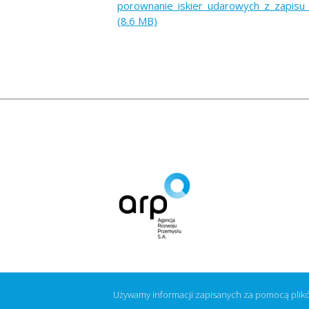
porownanie_iskier_udarowych_z_zapisu_
(8.6 MB)
Używamy informacji zapisanych za pomocą plik
Z