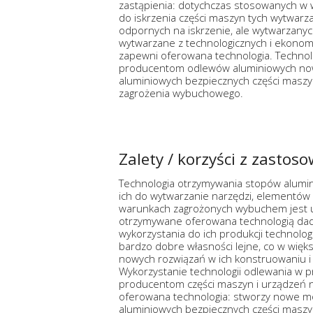
zastąpienia: dotychczas stosowanych w
do iskrzenia części maszyn tych wytwarzan
odpornych na iskrzenie, ale wytwarzanyc
wytwarzane z technologicznych i ekonom
zapewni oferowana technologia. Technol
producentom odlewów aluminiowych now
aluminiowych bezpiecznych części maszy
zagrożenia wybuchowego.
Zalety / korzyści z zastos
Technologia otrzymywania stopów alumi
ich do wytwarzanie narzędzi, elementów
warunkach zagrożonych wybuchem jest u
otrzymywane oferowana technologią dad
wykorzystania do ich produkcji technolo
bardzo dobre własności lejne, co w wię
nowych rozwiązań w ich konstruowaniu i
Wykorzystanie technologii odlewania w p
producentom części maszyn i urządzeń 
oferowana technologia: stworzy nowe mo
aluminiowych bezpiecznych części maszy