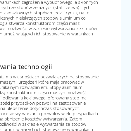
 warunkach zagrożenia wybuchowego, a skłonnych
ych ze stopów żelaznych (stali i żeliwa) i tych
h z kosztownych stopów miedzi i cynku, na te
icznych nieiskrzących stopów aluminium co
ogia stwarza konstruktorom części masz i
e możliwości w zakresie wytwarzania ze stopów
n umożliwiających ich stosowanie w warunkach
owania technologii
nium o własnościach pozwalających na stosowanie
 maszyn i urządzeń które maja pracować w
nikalnym rozwiązaniem. Stopy aluminium
zą konstruktorom części maszyn możliwość
gii odlewania kokilowego, oferowany stop ma
kszości przypadków pozwoli na zastosowanie
 na ulepszenie dotychczas stosowanych.
rocesie wytwarzania pozwoli w wielu przypadkach
na obniżenie kosztów wytwarzania. Zatem
żliwości w zakresie wytwarzania ze stopów
n umożliwiających ich stosowanie w warunkach