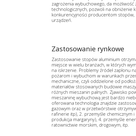
zagrożenia wybuchowego, da możliwość 
technologicznych, pozwoli na obniżenie
konkurencyjności producentom stopów, 
urządzeń.
Zastosowanie rynkowe
Zastosowanie stopów aluminium otrzyma
miejsce w wielu branżach, w których wy
na iskrzenie. Problemy źródeł zapłonu 
pożarom i wybuchom w warunkach przemy
mechaniczne, czyli oddzielone od podłoż
materiałów stosowanych budowie maszy
różnych mieszanin palnych. Zjawisko pow
mieszaninę wybuchową jest bardzo niebe
oferowana technologia znajdzie zastosow
gazowym oraz w przetwórstwie otrzymywa
rafinerie itp), 2. przemyśle chemicznym 
produkcja margaryny), 4. przemyśle ener
ratownictwie morskim, drogowym, itp.