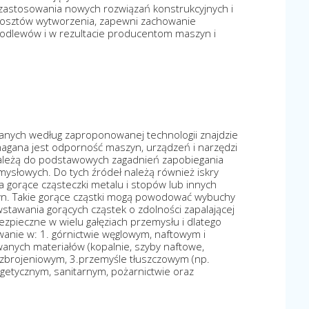
zastosowania nowych rozwiązań konstrukcyjnych i
 kosztów wytworzenia, zapewni zachowanie
odlewów i w rezultacie producentom maszyn i
nych według zaproponowanej technologii znajdzie
magana jest odporność maszyn, urządzeń i narzędzi
należą do podstawowych zagadnień zapobiegania
słowych. Do tych źródeł należą również iskry
a gorące cząsteczki metalu i stopów lub innych
n. Takie gorące cząstki mogą powodować wybuchy
stawania gorących cząstek o zdolności zapalającej
zpieczne w wielu gałęziach przemysłu i dlatego
anie w: 1. górnictwie węglowym, naftowym i
nych materiałów (kopalnie, szyby naftowe,
i zbrojeniowym, 3.przemyśle tłuszczowym (np.
getycznym, sanitarnym, pożarnictwie oraz