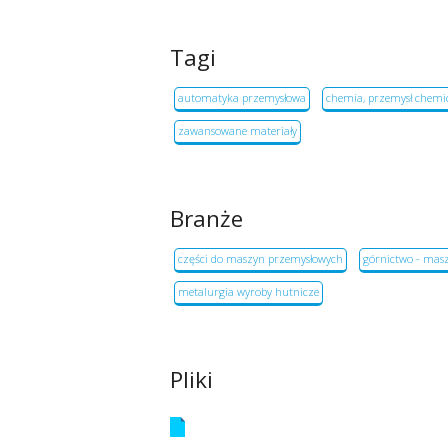
Tagi
automatyka przemysłowa
chemia, przemysł chemi
zawansowane materiały
Branże
części do maszyn przemysłowych
górnictwo - mas
metalurgia wyroby hutnicze
Pliki