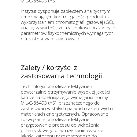
MIL-C-85493 (AS).
Instytut dysponuje zapleczem analitycznym
umożliwiającym kontrolę jakości produktu z
wykorzystaniem chromatografii gazowej (GC),
analizy zawartości żelaza, lepkości oraz innych
parametrów fizykochemicznych wymaganych
dla zastosowań rakietowych.
Zalety / korzyści z
zastosowania technologii
Technologia umożliwia efektywne i
powtarzalne otrzymywanie wysokiej jakości
katocenu spełniającego wymagania normy
MIL-C-85493 (AS), przeznaczonego do
zastosowań w stałych paliwach rakietowych i
materiałach energetycznych. Opracowane
rozwiązanie umożliwia efektywne
przygotowanie procesu do wdrożenia
przemysłowego oraz uzyskanie wysokiej
jakości katocenu przeznaczonego do