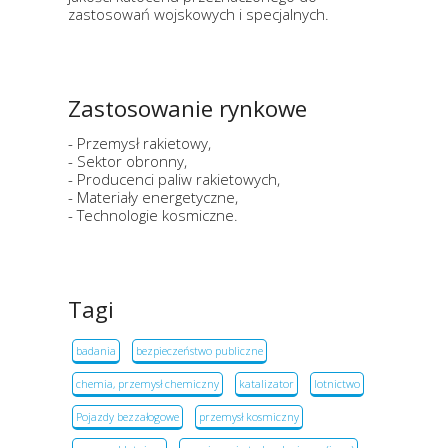
zastosowań wojskowych i specjalnych.
Zastosowanie rynkowe
- Przemysł rakietowy,
- Sektor obronny,
- Producenci paliw rakietowych,
- Materiały energetyczne,
- Technologie kosmiczne.
Tagi
badania
bezpieczeństwo publiczne
chemia, przemysł chemiczny
katalizator
lotnictwo
Pojazdy bezzałogowe
przemysł kosmiczny