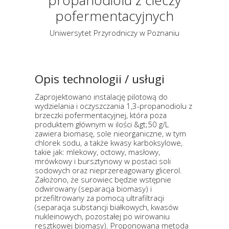
propanodiolu z cieczy
pofermentacyjnych
Uniwersytet Przyrodniczy w Poznaniu
Opis technologii / usługi
Zaprojektowano instalację pilotową do
wydzielania i oczyszczania 1,3-propanodiolu z
brzeczki pofermentacyjnej, która poza
produktem głównym w ilości &gt;50 g/L
zawiera biomasę, sole nieorganiczne, w tym
chlorek sodu, a także kwasy karboksylowe,
takie jak: mlekowy, octowy, masłowy,
mrówkowy i bursztynowy w postaci soli
sodowych oraz nieprzereagowany glicerol.
Założono, że surowiec będzie wstępnie
odwirowany (separacja biomasy) i
przefiltrowany za pomocą ultrafiltracji
(separacja substancji białkowych, kwasów
nukleinowych, pozostałej po wirowaniu
resztkowej biomasy). Proponowana metoda