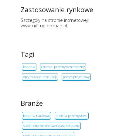
Zastosowanie rynkowe
Szczegóły na stronie intrnetowej:
www.ciitt.up.poznan.pl
Tagi
badania
chemia, przemysł chemiczny
optymizacja produkcji
proces projektowy
Branże
badania naukowe
chemia przemysłowa
środki chemiczne tworzywa sztuczne
utylizacja odpadów oczyszczalnie