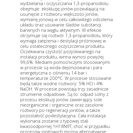
wydzielania i oczyszczania 1,3-propanodiolu
obejmuje: ekskluzję jonów pozwalającą na
usunięcie z roztworu większości jonów,
wymianę jonową w celu całkowitego odsolenia
układu oraz usuwanie śladów substancji
barwnych na węglu aktywnym. W efekcie
otrzymuje się roztwór 1,3-propanodiolu, który
wymaga zatężenia i destylacji próżniowej w
celu ostatecznego oczyszczenia produktu.
Oczekiwana czystość pozyskiwanego na
instalacji produktu, winna wynosi powyżej
99,6%. Mediami pomocniczymi stosowanymi
w procesie są woda dejonizowana i para
energetyczna o ciśnieniu 14 bar i
temperaturze 200°C. W procesie stosowane
będą także wodne roztwory: 5% HCl i 4%
NaOH. W procesie powstają trzy zasadnicze
strumienie odpadowe. Są to: odpad solny z
procesu ekskluzji jonów zawierający sole
nieorganiczne i organiczne oraz zasolone
roztwory po regeneracji jonitów, a także
pozostałość podestylacyjna. Cała instalacja
wykonana zostanie z typowej stali
kwasoodpornej 1H18N9T, choć w przypadku
procesów jonitowych można alternatywnie