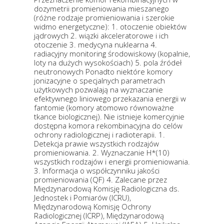
dozymetrii promieniowania mieszanego
(różne rodzaje promieniowania i szerokie
widmo energetyczne): 1. otoczenie obiektów
jądrowych 2. wiązki akceleratorowe i ich
otoczenie 3. medycyna nuklearna 4.
radiacyjny monitoring środowiskowy (kopalnie,
loty na dużych wysokościach) 5. pola źródeł
neutronowych Ponadto niektóre komory
jonizacyjne o specjalnych parametrach
użytkowych pozwalają na wyznaczanie
efektywnego liniowego przekazania energii w
fantomie (komory atomowo równoważne
tkance biologicznej). Nie istnieje komercyjnie
dostępna komora rekombinacyjna do celów
ochrony radiologicznej i radioterapii. 1.
Detekcja prawie wszystkich rodzajów
promieniowania. 2. Wyznaczanie H*(10)
wszystkich rodzajów i energii promieniowania.
3. Informacja o współczynniku jakości
promieniowania (QF) 4. Zalecane przez
Międzynarodową Komisję Radiologiczna ds.
Jednostek i Pomiarów (ICRU),
Międzynarodową Komisję Ochrony
Radiologicznej (ICRP), Międzynarodową