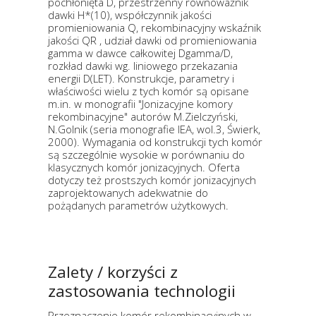
pochłonięta D, przestrzenny równoważnik
dawki H*(10), współczynnik jakości
promieniowania Q, rekombinacyjny wskaźnik
jakości QR , udział dawki od promieniowania
gamma w dawce całkowitej Dgamma/D,
rozkład dawki wg. liniowego przekazania
energii D(LET). Konstrukcje, parametry i
właściwości wielu z tych komór są opisane
m.in. w monografii "Jonizacyjne komory
rekombinacyjne" autorów M.Zielczyński,
N.Golnik (seria monografie IEA, wol.3, Świerk,
2000). Wymagania od konstrukcji tych komór
są szczególnie wysokie w porównaniu do
klasycznych komór jonizacyjnych. Oferta
dotyczy też prostszych komór jonizacyjnych
zaprojektowanych adekwatnie do
pożądanych parametrów użytkowych.
Zalety / korzyści z
zastosowania technologii
Przeznaczenie komór rekombinacyjnych w