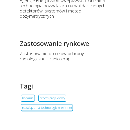
Agencję Energii Atomowej (IAEA) 5. Unikalna
technologia pozwalająca na walidację innych
detektorów, systemów i metod
dozymetrycznych
Zastosowanie rynkowe
Zastosowanie do celów ochrony
radiologicznej i radioterapii.
Tagi
badania
proces projektowy
rozwiązania technologiczne (inne)