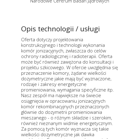
Narodowe Centrum Badań Jądrowych
Opis technologii / usługi
Oferta dotyczy projektowania
konstrukcyjnego i technologii wykonania
komór jonizacyjnych, zwłaszcza do celów
ochrony radiologicznej i radioterapii. Oferta
może być również zawężona do konsultacji i
projektu szkicowego. W ofercie uwzględnia się
przeznaczenie komory, żądane wielkości
dozymetryczne jakie mają być wyznaczone,
rodzaje i zakresy energetyczne
promieniowania, wymagania specyficzne itp.
Nasz zespół ma największe na świecie
osiągnięcia w opracowaniu jonizacyjnych
komór rekombinacyjnych przeznaczonych
głównie do dozymetrii promieniowania
mieszanego - o różnym składzie i szerokim,
również nieznanym widmie energetycznym.
Za pomocą tych komór wyznacza się takie
wielkości dozymetryczne jak dawka