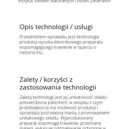
Instytut Włókien Naturalnych i Roślin Zielarskich
Opis technologii / usługi
Przedmiotem wynalazku jest technologia
produkcji wysoko-błonnikowego preparatu
wspomagającego trawienie w oparciu o
nasiona lnu.
Zalety / korzyści z
zastosowania technologii
Zaletą technologii jest jej unikatowość składu
potwierdzona patentem, w związku z czym
przedsiębiorca ma możliwość produkcji i
sprzedaży pod własną marką z promowaniem
unikatowego składu. Wyprodukowany
preparat wspomaga trawienie, przemianę
materii, wykazuje oddziaływanie ochronne w