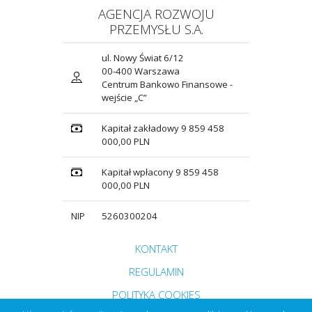
AGENCJA ROZWOJU
PRZEMYSŁU S.A.
ul. Nowy Świat 6/12
00-400 Warszawa
Centrum Bankowo Finansowe -
wejście „C”
Kapitał zakładowy 9 859 458
000,00 PLN
Kapitał wpłacony 9 859 458
000,00 PLN
NIP
5260300204
Przejdź do strony głównej do sekcji
KONTAKT
Zobacz
REGULAMIN
Zobacz
POLITYKA COOKIES