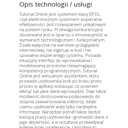
Opis technologii / usługi
Tutorial Online jest systemem klasy EPSS,
czyli elektronicznym systemem wspierania
efektywności. Jest rozwiązaniem unikatowym
na polskim rynku. Przewaga konkurencyjna
zbudowana jest w oparciu o innowacyjność w
wymiarach technologicznym i funkcjonalnym.
Działa wyłącznie na warstwie przeglądarki
internetowej, nie ingeruje w kod i nie
spowalnia wspieranego systemu. Posiada
intuicyjny interfejs do wprowadzania i
modelowania procesów niewymagający
kompetencji programistycznych. Tutorial
Online jest wirtualnym asystentem, który
prowadzi użytkownika krok po kroku przez
proces w aplikacji wskazując co powinien
kliknąć lub jakie dane wprowadzić. Daje także
możliwość dostosowania podpowiedzi do
stopnia zaawansowania odbiorcy, dzięki
czemu użytkownik widzi tylko niezbędne
informacje. Narzędzie potrafi także śledzić
bieżącą pracę użytkownika i gromadzić dane o
jego aktywności, a w rezultacie przewidywać
kolejne kroki i preferencje. Umożliwia to