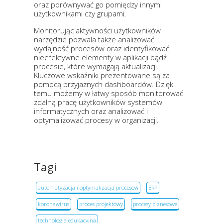
oraz porównywać go pomiędzy innymi
użytkownikami czy grupami.
Monitorując aktywności użytkowników
narzędzie pozwala także analizować
wydajność procesów oraz identyfikować
nieefektywne elementy w aplikacji bądź
procesie, które wymagają aktualizacji.
Kluczowe wskaźniki prezentowane są za
pomocą przyjaznych dashboardów. Dzięki
temu możemy w łatwy sposób monitorować
zdalną pracę użytkowników systemów
informatycznych oraz analizować i
optymalizować procesy w organizacji.
Tagi
automatyzacja i optymalizacja procesów
ERP
koronawirus
proces projektowy
procesy biznesowe
technologia edukacyjna