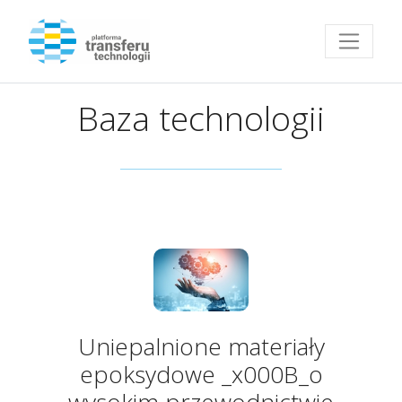
Przejdź do strony głównej
Baza technologii
Uniepalnione materiały
epoksydowe _x000B_o