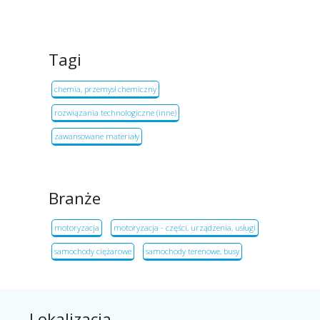
Tagi
chemia, przemysł chemiczny
rozwiązania technologiczne (inne)
zawansowane materiały
Branże
motoryzacja
motoryzacja - części, urządzenia, usługi
samochody ciężarowe
samochody terenowe, busy
Lokalizacja