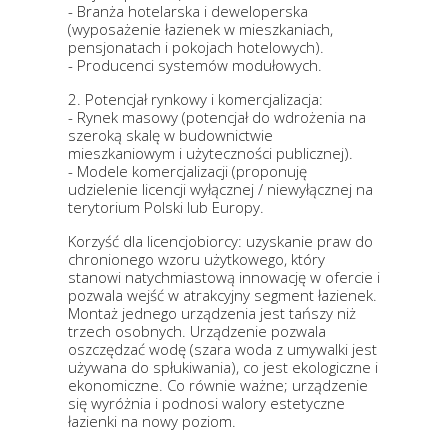
- Branża hotelarska i deweloperska
(wyposażenie łazienek w mieszkaniach,
pensjonatach i pokojach hotelowych).
- Producenci systemów modułowych.
2. Potencjał rynkowy i komercjalizacja:
- Rynek masowy (potencjał do wdrożenia na
szeroką skalę w budownictwie
mieszkaniowym i użyteczności publicznej).
- Modele komercjalizacji (proponuję
udzielenie licencji wyłącznej / niewyłącznej na
terytorium Polski lub Europy.
Korzyść dla licencjobiorcy: uzyskanie praw do
chronionego wzoru użytkowego, który
stanowi natychmiastową innowację w ofercie i
pozwala wejść w atrakcyjny segment łazienek.
Montaż jednego urządzenia jest tańszy niż
trzech osobnych. Urządzenie pozwala
oszczędzać wodę (szara woda z umywalki jest
używana do spłukiwania), co jest ekologiczne i
ekonomiczne. Co równie ważne; urządzenie
się wyróżnia i podnosi walory estetyczne
łazienki na nowy poziom.