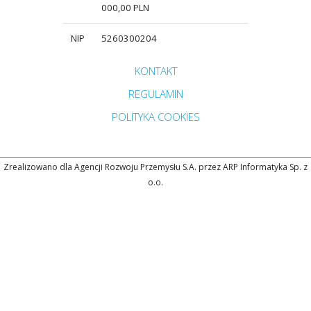
000,00 PLN
NIP
5260300204
Przejdź do strony głównej do sekcji
KONTAKT
Zobacz
REGULAMIN
Zobacz
POLITYKA COOKIES
Zrealizowano dla Agencji Rozwoju Przemysłu S.A. przez ARP Informatyka Sp. z
o.o.