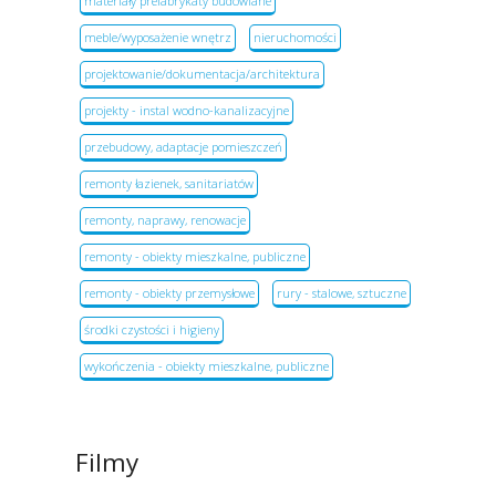
materiały prefabrykaty budowlane
meble/wyposażenie wnętrz
nieruchomości
projektowanie/dokumentacja/architektura
projekty - instal wodno-kanalizacyjne
przebudowy, adaptacje pomieszczeń
remonty łazienek, sanitariatów
remonty, naprawy, renowacje
remonty - obiekty mieszkalne, publiczne
remonty - obiekty przemysłowe
rury - stalowe, sztuczne
środki czystości i higieny
wykończenia - obiekty mieszkalne, publiczne
Filmy