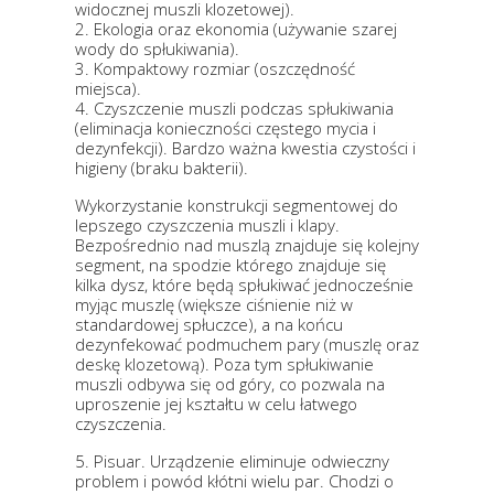
widocznej muszli klozetowej).
2. Ekologia oraz ekonomia (używanie szarej
wody do spłukiwania).
3. Kompaktowy rozmiar (oszczędność
miejsca).
4. Czyszczenie muszli podczas spłukiwania
(eliminacja konieczności częstego mycia i
dezynfekcji). Bardzo ważna kwestia czystości i
higieny (braku bakterii).
Wykorzystanie konstrukcji segmentowej do
lepszego czyszczenia muszli i klapy.
Bezpośrednio nad muszlą znajduje się kolejny
segment, na spodzie którego znajduje się
kilka dysz, które będą spłukiwać jednocześnie
myjąc muszlę (większe ciśnienie niż w
standardowej spłuczce), a na końcu
dezynfekować podmuchem pary (muszlę oraz
deskę klozetową). Poza tym spłukiwanie
muszli odbywa się od góry, co pozwala na
uproszenie jej kształtu w celu łatwego
czyszczenia.
5. Pisuar. Urządzenie eliminuje odwieczny
problem i powód kłótni wielu par. Chodzi o