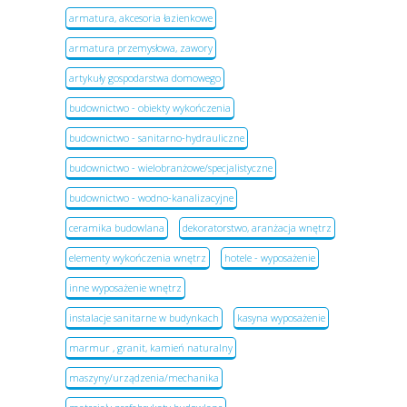
armatura, akcesoria łazienkowe
armatura przemysłowa, zawory
artykuły gospodarstwa domowego
budownictwo - obiekty wykończenia
budownictwo - sanitarno-hydrauliczne
budownictwo - wielobranżowe/specjalistyczne
budownictwo - wodno-kanalizacyjne
ceramika budowlana
dekoratorstwo, aranżacja wnętrz
elementy wykończenia wnętrz
hotele - wyposażenie
inne wyposażenie wnętrz
instalacje sanitarne w budynkach
kasyna wyposażenie
marmur , granit, kamień naturalny
maszyny/urządzenia/mechanika