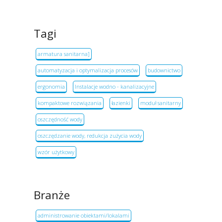
Tagi
armatura sanitarna]
automatyzacja i optymalizacja procesów
budownictwo
ergonomia
Instalacje wodno - kanalizacyjne
kompaktowe rozwiązania
łazienki
moduł sanitarny
oszczędność wody
oszczędzanie wody, redukcja zużycia wody
wzór użytkowy
Branże
administrowanie obiektami/lokalami