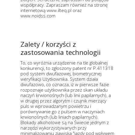
współpracy. Zapraszam również na stronę
internetową www.ilteq.pl oraz
www.noidss.com
Zalety / korzyści z
zastosowania technologii
To, co wyróżnia urządzenie na tle globalnej
konkurencji, to zgłoszony patent nr P.411318
pod system dwufazowej, biometrycznej
weryfikacji Użytkownika. System działa
dwufazowo, co oznacza, iż w pierwsze fazie
rozpoznaje użytkownika przez skan układu
naczyń krwionośnych (lub linii papilarnych), a
w drugiej przez algorytm i czujnik mierzący
puls w wprowadzanym powietrzu i
porównywanie go z pulsem w naczyniach
krwionośnych (lub liniach papilarnych).
Blokady alkoholowe są na Świecie jednym z
narzędzi wykorzystywanych przy
minimalizowaniu zjawiska "jazdy pod wpływem