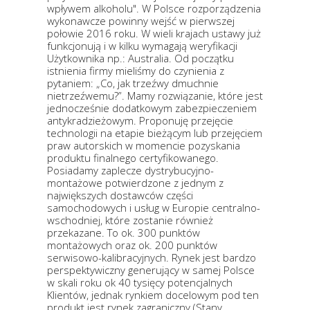
wpływem alkoholu". W Polsce rozporządzenia
wykonawcze powinny wejść w pierwszej
połowie 2016 roku. W wieli krajach ustawy już
funkcjonują i w kilku wymagają weryfikacji
Użytkownika np.: Australia. Od początku
istnienia firmy mieliśmy do czynienia z
pytaniem: „Co, jak trzeźwy dmuchnie
nietrzeźwemu?”. Mamy rozwiązanie, które jest
jednocześnie dodatkowym zabezpieczeniem
antykradzieżowym. Proponuję przejęcie
technologii na etapie bieżącym lub przejęciem
praw autorskich w momencie pozyskania
produktu finalnego certyfikowanego.
Posiadamy zaplecze dystrybucyjno-
montażowe potwierdzone z jednym z
największych dostawców części
samochodowych i usług w Europie centralno-
wschodniej, które zostanie również
przekazane. To ok. 300 punktów
montażowych oraz ok. 200 punktów
serwisowo-kalibracyjnych. Rynek jest bardzo
perspektywiczny generujący w samej Polsce
w skali roku ok 40 tysięcy potencjalnych
Klientów, jednak rynkiem docelowym pod ten
produkt jest rynek zagraniczny (Stany