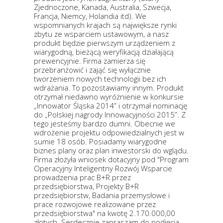
Zjednoczone, Kanada, Australia, Szwecja,
Francja, Niemcy, Holandia itd). We
wspomnianych krajach są największe rynki
zbytu ze wsparciem ustawowym, a nasz
produkt będzie pierwszym urządzeniem z
wiarygodną, bieżącą weryfikacją działającą
prewencyjnie. Firma zamierza się
przebranżowić i zająć się wyłącznie
tworzeniem nowych technologii bez ich
wdrażania. To pozostawiamy innym. Produkt
otrzymał niedawno wyróżnienie w konkursie
„Innowator Śląska 2014” i otrzymał nominację
do „Polskiej nagrody Innowacyjności 2015”. Z
tego jesteśmy bardzo dumni. Obecnie we
wdrożenie projektu odpowiedzialnych jest w
sumie 18 osób. Posiadamy wiarygodne
biznes plany oraz plan inwestorski do wglądu.
Firma złożyła wniosek dotacyjny pod "Program
Operacyjny Inteligentny Rozwój Wsparcie
prowadzenia prac B+R przez
przedsiębiorstwa, Projekty B+R
przedsiębiorstw, Badania przemysłowe i
prace rozwojowe realizowane przez
przedsiębiorstwa" na kwotę 2.170.000,00
złotych. Serdecznie zapraszam do podjęcia