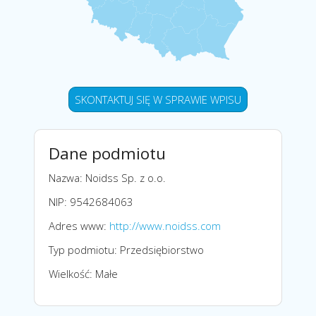
SKONTAKTUJ SIĘ W SPRAWIE WPISU
Dane podmiotu
Nazwa: Noidss Sp. z o.o.
NIP: 9542684063
Adres www:
http://www.noidss.com
Typ podmiotu: Przedsiębiorstwo
Wielkość: Małe