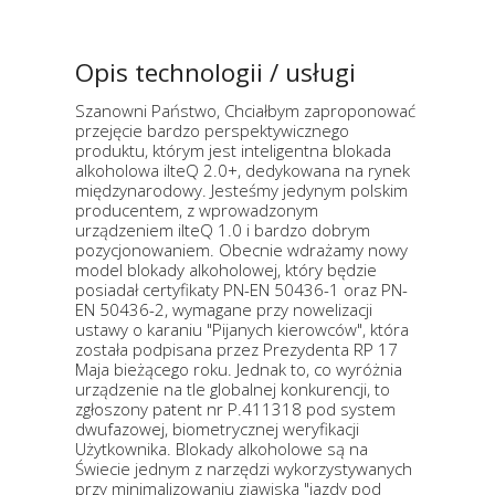
Opis technologii / usługi
Szanowni Państwo, Chciałbym zaproponować
przejęcie bardzo perspektywicznego
produktu, którym jest inteligentna blokada
alkoholowa ilteQ 2.0+, dedykowana na rynek
międzynarodowy. Jesteśmy jedynym polskim
producentem, z wprowadzonym
urządzeniem ilteQ 1.0 i bardzo dobrym
pozycjonowaniem. Obecnie wdrażamy nowy
model blokady alkoholowej, który będzie
posiadał certyfikaty PN-EN 50436-1 oraz PN-
EN 50436-2, wymagane przy nowelizacji
ustawy o karaniu "Pijanych kierowców", która
została podpisana przez Prezydenta RP 17
Maja bieżącego roku. Jednak to, co wyróżnia
urządzenie na tle globalnej konkurencji, to
zgłoszony patent nr P.411318 pod system
dwufazowej, biometrycznej weryfikacji
Użytkownika. Blokady alkoholowe są na
Świecie jednym z narzędzi wykorzystywanych
przy minimalizowaniu zjawiska "jazdy pod