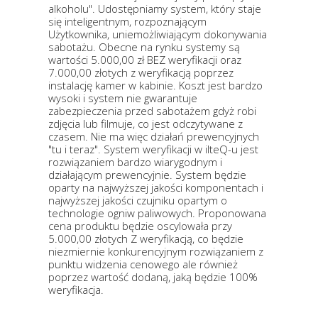
alkoholu". Udostępniamy system, który staje
się inteligentnym, rozpoznającym
Użytkownika, uniemożliwiającym dokonywania
sabotażu. Obecne na rynku systemy są
wartości 5.000,00 zł BEZ weryfikacji oraz
7.000,00 złotych z weryfikacją poprzez
instalację kamer w kabinie. Koszt jest bardzo
wysoki i system nie gwarantuje
zabezpieczenia przed sabotażem gdyż robi
zdjęcia lub filmuje, co jest odczytywane z
czasem. Nie ma więc działań prewencyjnych
"tu i teraz". System weryfikacji w ilteQ-u jest
rozwiązaniem bardzo wiarygodnym i
działającym prewencyjnie. System będzie
oparty na najwyższej jakości komponentach i
najwyższej jakości czujniku opartym o
technologie ogniw paliwowych. Proponowana
cena produktu będzie oscylowała przy
5.000,00 złotych Z weryfikacją, co będzie
niezmiernie konkurencyjnym rozwiązaniem z
punktu widzenia cenowego ale również
poprzez wartość dodaną, jaką będzie 100%
weryfikacja.