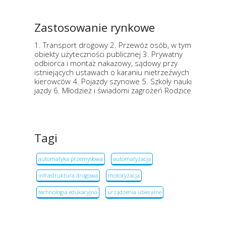
Zastosowanie rynkowe
1. Transport drogowy 2. Przewóz osób, w tym
obiekty użyteczności publicznej 3. Prywatny
odbiorca i montaż nakazowy, sądowy przy
istniejących ustawach o karaniu nietrzeźwych
kierowców 4. Pojazdy szynowe 5. Szkoły nauki
jazdy 6. Młodzież i świadomi zagrożeń Rodzice
Tagi
automatyka przemysłowa
automatyzacja
infrastruktura drogowa
motoryzacja
technologia edukacyjna
urządzenia ubieralne