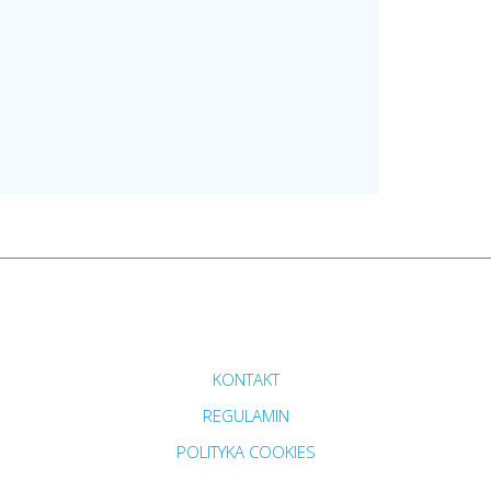
Przejdź do strony głównej do sekcji
KONTAKT
Zobacz
REGULAMIN
Zobacz
POLITYKA COOKIES