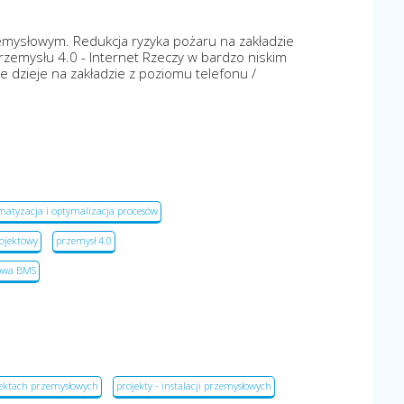
emysłowym. Redukcja ryzyka pożaru na zakładzie
zemysłu 4.0 - Internet Rzeczy w bardzo niskim
e dzieje na zakładzie z poziomu telefonu /
atyzacja i optymalizacja procesów
rojektowy
przemysł 4.0
owa BMS
ektach przemysłowych
projekty - instalacji przemysłowych