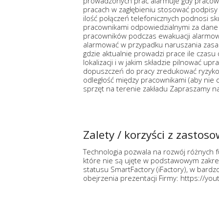
prowadzonych prac alarmuje gdy pracowni
pracach w zagłębieniu stosować podpis
ilość połączeń telefonicznych podnosi sk
pracownikami odpowiedzialnymi za dane 
pracowników podczas ewakuacji alarmow
alarmować w przypadku naruszania zasad
gdzie aktualnie prowadzi prace ile czasu
lokalizacji i w jakim składzie pilnować up
dopuszczeń do pracy zredukować ryzyko 
odległość między pracownikami (aby nie d
sprzęt na terenie zakładu Zapraszamy n
Zalety / korzyści z zastos
Technologia pozwala na rozwój różnych fun
które nie są ujęte w podstawowym zakre
statusu SmartFactory (iFactory), w bard
obejrzenia prezentacji Firmy: https://y