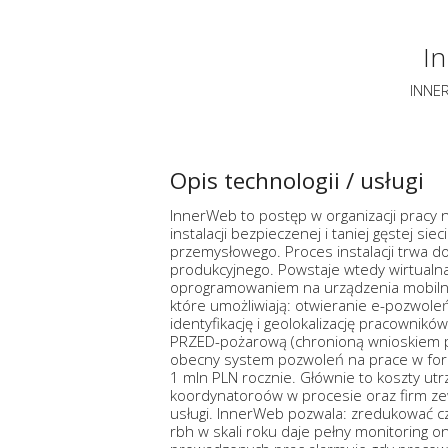
I
INNER
Opis technologii / usługi
InnerWeb to postęp w organizacji pracy 
instalacji bezpieczenej i taniej gęstej sie
przemysłowego. Proces instalacji trwa d
produkcyjnego. Powstaje wtedy wirtualn
oprogramowaniem na urządzenia mobilne.
które umożliwiają: otwieranie e-pozwole
identyfikację i geolokalizację pracownikó
PRZED-pożarową (chronioną wnioskiem 
obecny system pozwoleń na prace w for
1 mln PLN rocznie. Głównie to koszty utr
koordynatoroów w procesie oraz firm zew
usługi. InnerWeb pozwala: zredukować cz
rbh w skali roku daje pełny monitoring onl