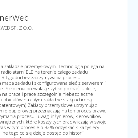
nnerWeb
WEB SP. Z O.O.
na zakładzie przemysłowym. Technologia polega na
ci radiolatarni BLE na terenie całego zakładu
o 3 tygodni bez zatrzymywania procesu
a mapa zakładu i skonfigurowana sieć z serwerem i
 Szkolenia pozwalają szybko poznać funkcje,
ń na prace i prace szczególnie niebezpieczne
w i obiektów na całym zakładzie stałą ochroną
patentowym) Zakłady przemysłowe utrzymując
mie papierowej przeznaczają na ten proces prawie
zymania procesu i uwagi inżynierów, kierowników i
nętrznych, które koszty tych prac wliczają w swoje
as w tym procesie o 92% odzyskać kilka tysięcy
ine tego co się dzieje dostęp do historii