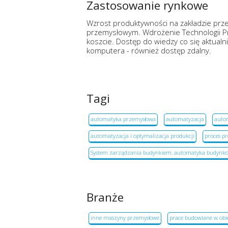
Zastosowanie rynkowe
Wzrost produktywności na zakładzie prz
przemysłowym. Wdrożenie Technologii Pr
koszcie. Dostęp do wiedzy co się aktualni
komputera - również dostęp zdalny.
Tagi
automatyka przemysłowa
automatyzacja
autom
automatyzacja i optymalizacja produkcji
proces p
System zarządzania budynkiem, automatyka budynk
Branże
inne maszyny przemysłowe
prace budowlane w obi