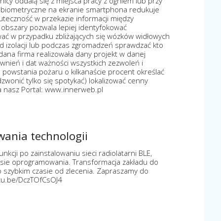
cy oddalą się z miejsca pracy z ogniem lub przy
y biometryczne na ekranie smartphona redukuje
uteczność w przekazie informacji między
obszary pozwala lepiej identyfokować
ać w przypadku zbliżających się wózków widłowych
 izolacji lub podczas zgromadzeń sprawdzać kto
 dana firma realizowała dany projekt w danej
rawnień i dat ważności wszystkich zezwoleń i
powstania pożaru o kilkanaście procent określać
zwonić tylko się spotykać) lokalizować cenny
a nasz Portal: www.innerweb.pl
owania technologii
kcji po zainstalowaniu sieci radiolatarni BLE,
sie oprogramowania. Transformacja zakładu do
zo szybkim czasie od zlecenia. Zapraszamy do
outu.be/DczTOfCsOJ4