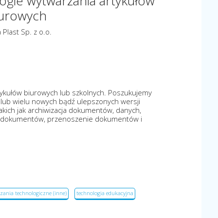
ogie wytwarzania artykułów
urowych
 Plast Sp. z o.o.
tykułów biurowych lub szkolnych. Poszukujemy
 lub wielu nowych bądź ulepszonych wersji
kich jak archiwizacja dokumentów, danych,
uk dokumentów, przenoszenie dokumentów i
zania technologiczne (inne)
technologia edukacyjna