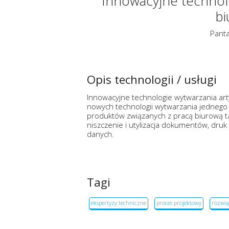
Innowacyjne technol
bi
Panta
Opis technologii / usługi
Innowacyjne technologie wytwarzania ar
nowych technologii wytwarzania jednego
produktów związanych z pracą biurową ta
niszczenie i utylizacja dokumentów, dr
danych.
Tagi
ekspertyzy techniczne
proces projektowy
rozwią