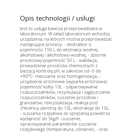
Opis technologii / usługi
Jest to usługa bawcza przeprowadzana w
laboratorium. W skład laboratorium wchodzą
urządzenia, na których można przeprowadzać
następujące procesy: - ekstraktor o
pojemności 150 L do ekstrakcji wodnej,
alkoholowej i alkoholowo-wodnej, - zbiornik
procesowy pojemność 50 L - walidacja,
prowadzenie procesów chemicznych z
bieżącą kontrolą pH, w zakresie od -0 do
+90°C- mieszanie oraz homogenizacja, -
urządzenie próżniowe (wyparka próżniowa)
pojemność kolby 10L - odparowywanie
rozpuszczalników, recyrkulacja i zagęszczanie
rozpuszczalników, suszenie proszków i
granulatów, rekrystalizacja, reakcja pod
chłodnicą zwrotną do 10L, ekstrakcje do 10L,
- suszarka rozpyłowa ze sprężarką powietrza
wydajność do 5kg/h -suszenie,
opracowywanie parametrów suszenia
rozpyłowego (temperatura, ciśnienie), - oraz