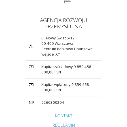
AGENCJA ROZWOJU
PRZEMYSŁU S.A.
ul. Nowy Świat 6/12
00-400 Warszawa
Centrum Bankowo Finansowe -
wejście „C”
Kapitał zakładowy 9 859 458
000,00 PLN
Kapitał wpłacony 9 859 458
000,00 PLN
NIP
5260300204
Przejdź do strony głównej do sekcji
KONTAKT
Zobacz
REGULAMIN