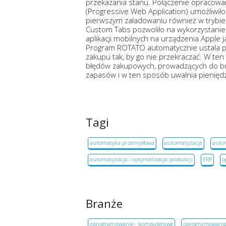
przekazania stanu. Połączenie opracowa
(Progressive Web Application) umożliwiło 
pierwszym załadowaniu również w trybie 
Custom Tabs pozwoliło na wykorzystanie
aplikacji mobilnych na urządzenia Apple
Program ROTATO automatycznie ustala p
zakupu tak, by go nie przekraczać. W te
błędów zakupowych, prowadzących do b
zapasów i w ten sposób uwalnia pienię
Tagi
automatyka przemysłowa
automatyzacja
autom
automatyzacja i optymalizacja produkcji
ERP
o
Branże
oprogramowanie - komputerowe
oprogramowanie -