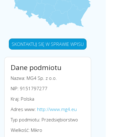
SKONTAKTUJ SIĘ W SPRAWIE WPISU
Dane podmiotu
Nazwa: MG4 Sp. z o.o.
NIP: 9151797277
Kraj: Polska
Adres www:
http://www.mg4.eu
Typ podmiotu: Przedsiębiorstwo
Wielkość: Mikro