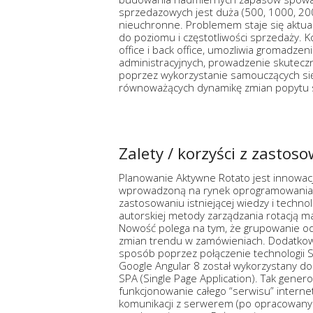
sprzedazowych jest duża (500, 1000, 200
nieuchronne. Problemem staje się aktua
do poziomu i częstotliwości sprzedaży. 
office i back office, umozliwia gromadz
administracyjnych, prowadzenie skutecz
poprzez wykorzystanie samouczących si
równoważących dynamikę zmian popytu sto
Zalety / korzyści z zastos
Planowanie Aktywne Rotato jest innowacj
wprowadzoną na rynek oprogramowania
zastosowaniu istniejącej wiedzy i technol
autorskiej metody zarządzania rotacją
Nowość polega na tym, że grupowanie od
zmian trendu w zamówieniach. Dodatkowo
sposób poprzez połączenie technologii 
Google Angular 8 został wykorzystany do o
SPA (Single Page Application). Tak gener
funkcjonowanie całego “serwisu” interne
komunikacji z serwerem (po opracowanym