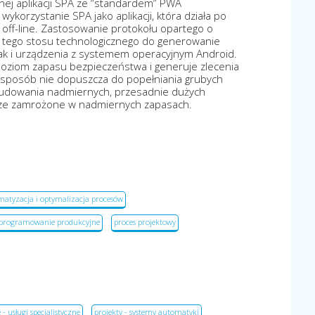
nej aplikacji SPA ze “standardem” PWA
wykorzystanie SPA jako aplikacji, która działa po
off-line. Zastosowanie protokołu opartego o
 tego stosu technologicznego do generowanie
 jak i urządzenia z systemem operacyjnym Android.
oziom zapasu bezpieczeństwa i generuje zlecenia
n sposób nie dopuszcza do popełniania grubych
udowania nadmiernych, przesadnie dużych
dze zamrożone w nadmiernych zapasach.
atyzacja i optymalizacja procesów
programowanie produkcyjne
proces projektowy
 usługi specjalistyczne
projekty - systemy automatyki