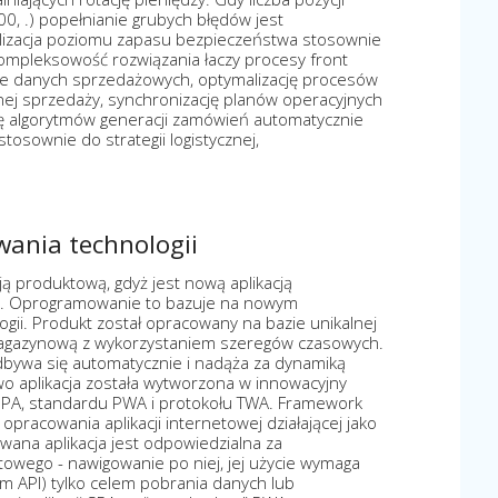
0, .) popełnianie grubych błędów jest
lizacja poziomu zapasu bezpieczeństwa stosownie
Kompleksowość rozwiązania łaczy procesy front
enie danych sprzedażowych, optymalizację procesów
nej sprzedaży, synchronizację planów operacyjnych
ę algorytmów generacji zamówień automatycznie
sownie do strategii logistycznej,
owania technologii
ą produktową, gdyż jest nową aplikacją
. Oprogramowanie to bazuje na nowym
ogii. Produkt został opracowany na bazie unikalnej
 magazynową z wykorzystaniem szeregów czasowych.
bywa się automatycznie i nadąża za dynamiką
 aplikacja została wytworzona w innowacyjny
SPA, standardu PWA i protokołu TWA. Framework
pracowania aplikacji internetowej działającej jako
owana aplikacja jest odpowiedzialna za
towego - nawigowanie po niej, jej użycie wymaga
 API) tylko celem pobrania danych lub