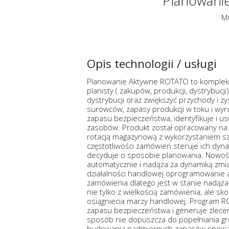
Planowani
MG
Opis technologii / usługi
Planowanie Aktywne ROTATO to komplek
planisty ( zakupów, produkcji, dystrybucj
dystrybucji oraz zwiększyć przychody i 
surowców, zapasy produkcji w toku i wy
zapasu bezpieczeństwa, identyfikuje i us
zasobów. Produkt został opracowany na b
rotacją magazynową z wykorzystaniem s
częstotliwości zamówień steruje ich dyn
decyduje o sposobie planowania. Nowoś
automatycznie i nadąża za dynamiką zm
działalności handlowej oprogramowanie
zamówienia dlatego jest w stanie nadą
nie tylko z wielkością zamówienia, ale s
osiągniecia marzy handlowej. Program R
zapasu bezpieczeństwa i generuje zlecen
sposób nie dopuszcza do popełniania g
budowania nadmiernych zapasów spowalnia