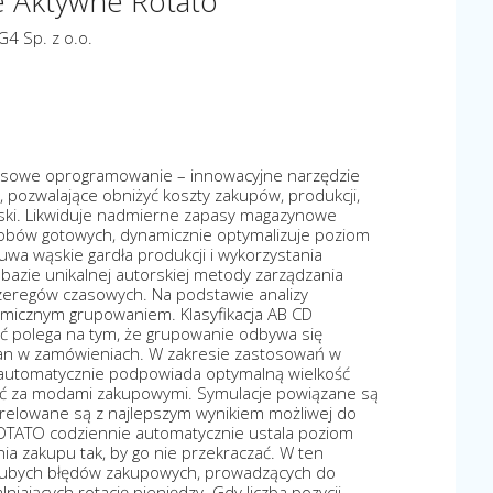
e Aktywne Rotato
4 Sp. z o.o.
sowe oprogramowanie – innowacyjne narzędzie
i), pozwalające obniżyć koszty zakupów, produkcji,
zyski. Likwiduje nadmierne zapasy magazynowe
robów gotowych, dynamicznie optymalizuje poziom
uwa wąskie gardła produkcji i wykorzystania
azie unikalnej autorskiej metody zarządzania
zeregów czasowych. Na podstawie analizy
amicznym grupowaniem. Klasyfikacja AB CD
ć polega na tym, że grupowanie odbywa się
ian w zamówieniach. W zakresie zastosowań w
 automatycznie podpowiada optymalną wielkość
żać za modami zakupowymi. Symulacje powiązane są
korelowane są z najlepszym wynikiem możliwej do
OTATO codziennie automatycznie ustala poziom
ia zakupu tak, by go nie przekraczać. W ten
rubych błędów zakupowych, prowadzących do
jących rotację pieniędzy. Gdy liczba pozycji