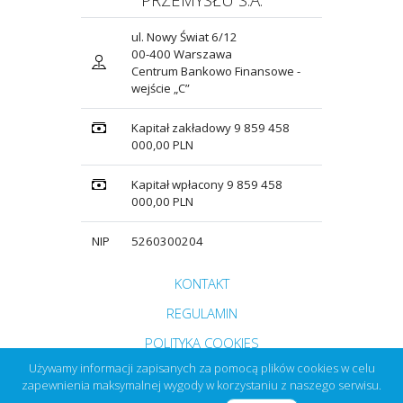
ul. Nowy Świat 6/12
00-400 Warszawa
Centrum Bankowo Finansowe -
wejście „C”
Kapitał zakładowy 9 859 458
000,00 PLN
Kapitał wpłacony 9 859 458
000,00 PLN
NIP
5260300204
Przejdź do strony głównej do sekcji
KONTAKT
Zobacz
REGULAMIN
Zobacz
POLITYKA COOKIES
Używamy informacji zapisanych za pomocą plików cookies w celu
zapewnienia maksymalnej wygody w korzystaniu z naszego serwisu.
Kliknij tutaj i