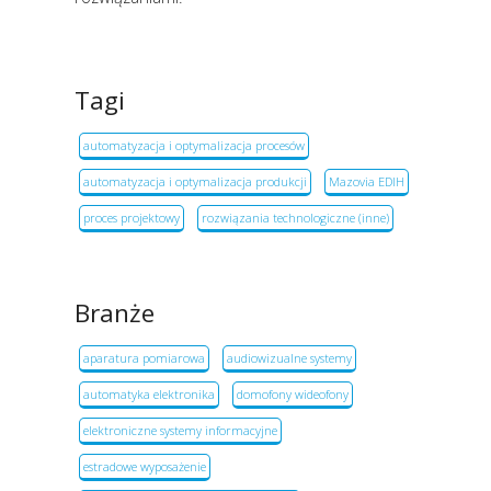
Tagi
automatyzacja i optymalizacja procesów
automatyzacja i optymalizacja produkcji
Mazovia EDIH
proces projektowy
rozwiązania technologiczne (inne)
Branże
aparatura pomiarowa
audiowizualne systemy
automatyka elektronika
domofony wideofony
elektroniczne systemy informacyjne
estradowe wyposażenie