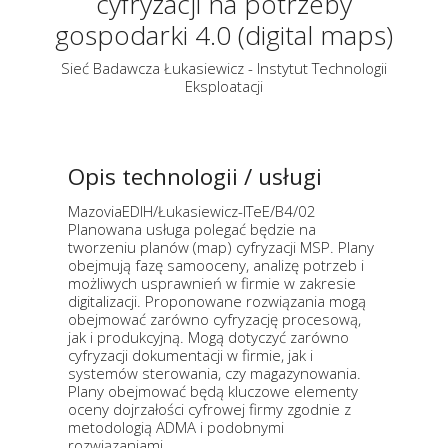
cyfryzacji na potrzeby
gospodarki 4.0 (digital maps)
Sieć Badawcza Łukasiewicz - Instytut Technologii
Eksploatacji
Opis technologii / usługi
MazoviaEDIH/Łukasiewicz-ITeE/B4/02
Planowana usługa polegać będzie na
tworzeniu planów (map) cyfryzacji MSP. Plany
obejmują fazę samooceny, analizę potrzeb i
możliwych usprawnień w firmie w zakresie
digitalizacji. Proponowane rozwiązania mogą
obejmować zarówno cyfryzację procesową,
jak i produkcyjną. Mogą dotyczyć zarówno
cyfryzacji dokumentacji w firmie, jak i
systemów sterowania, czy magazynowania.
Plany obejmować będą kluczowe elementy
oceny dojrzałości cyfrowej firmy zgodnie z
metodologią ADMA i podobnymi
rozwiązaniami.