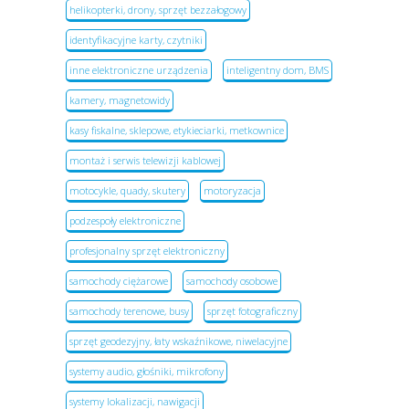
helikopterki, drony, sprzęt bezzałogowy
identyfikacyjne karty, czytniki
inne elektroniczne urządzenia
inteligentny dom, BMS
kamery, magnetowidy
kasy fiskalne, sklepowe, etykieciarki, metkownice
montaż i serwis telewizji kablowej
motocykle, quady, skutery
motoryzacja
podzespoły elektroniczne
profesjonalny sprzęt elektroniczny
samochody ciężarowe
samochody osobowe
samochody terenowe, busy
sprzęt fotograficzny
sprzęt geodezyjny, łaty wskaźnikowe, niwelacyjne
systemy audio, głośniki, mikrofony
systemy lokalizacji, nawigacji