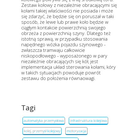
Zestaw kołowy z niezależnie obracającymi się
kołami takiej właściwości nie posiada i może
się zdarzyć, że będzie się on poruszał w taki
sposób, że lewe lub prawe koło będzie w
ciągłym kontakcie powierzchnią swojego
obrzeża z powierzchnią szyny. Dlatego też
istotną sprawą, w przypadku stosowania
napędnego wózka pojazdu szynowego -
zwłaszcza tramwaju całkowicie
niskopodłowego - wyposażonego w pary
niezależnie obracających się kół, jest
implementacja układ sterowania kołami, kóry
w takich sytuacjach powoduje powrót
zestawu do położenia równaowagi.
Tagi
automatyka przemysłowa
infrastruktura kolejowa
kolej, przemysł kolejowy
motoryzacja