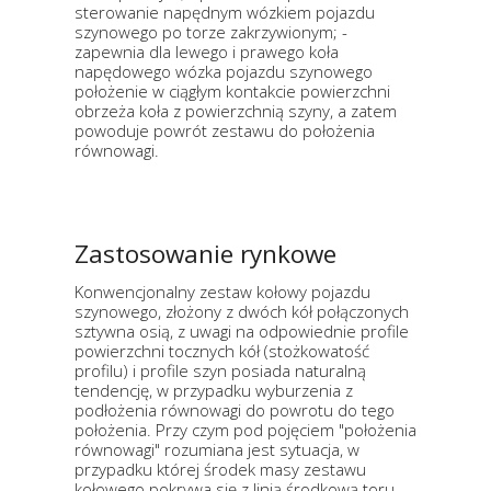
sterowanie napędnym wózkiem pojazdu
szynowego po torze zakrzywionym; -
zapewnia dla lewego i prawego koła
napędowego wózka pojazdu szynowego
położenie w ciągłym kontakcie powierzchni
obrzeża koła z powierzchnią szyny, a zatem
powoduje powrót zestawu do położenia
równowagi.
Zastosowanie rynkowe
Konwencjonalny zestaw kołowy pojazdu
szynowego, złożony z dwóch kół połączonych
sztywna osią, z uwagi na odpowiednie profile
powierzchni tocznych kół (stożkowatość
profilu) i profile szyn posiada naturalną
tendencję, w przypadku wyburzenia z
podłożenia równowagi do powrotu do tego
położenia. Przy czym pod pojęciem "położenia
równowagi" rozumiana jest sytuacja, w
przypadku której środek masy zestawu
kołowego pokrywa się z linią środkową toru.