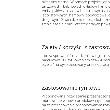
okładziny cierne. W ramach projektu opr
tarczowych i bębnowych układów hamul
emisji pyłów z układów hamulcowych zos
laboratoryjnych, hamowni podwoziowej o
drogowym. Stwierdzono dobrą skuteczno
zmniejszenie emisji cząstek stałych po
Zalety / korzyści z zastos
- duża sprawność urządzenia w ograniczan
hamulcowej z usytuowaniem ssawki pochła
„czeka” na pył przesuwany przez obracaj
Zastosowanie rynkowe
Proponowane rozwiązanie przeznaczone
montowane w nowo produkowanych pojaz
na zainteresowanie proponowanym roz
programowych Unii Europejskiej jest mo