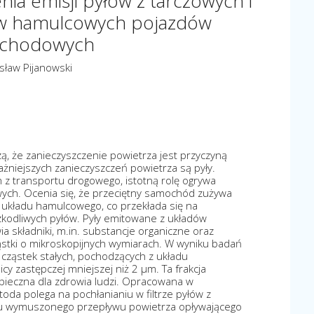
ia emisji pyłów z tarczowych i
w hamulcowych pojazdów
chodowych
sław Pijanowski
 że zanieczyszczenie powietrza jest przyczyną
żniejszych zanieczyszczeń powietrza są pyły.
 z transportu drogowego, istotną rolę ogrywa
ch. Ocenia się, że przeciętny samochód zużywa
z układu hamulcowego, co przekłada się na
zkodliwych pyłów. Pyły emitowane z układów
 składniki, m.in. substancje organiczne oraz
ząstki o mikroskopijnych wymiarach. W wyniku badań
cząstek stałych, pochodzących z układu
cy zastępczej mniejszej niż 2 μm. Ta frakcja
pieczna dla zdrowia ludzi. Opracowana w
oda polega na pochłanianiu w filtrze pyłów z
u wymuszonego przepływu powietrza opływającego