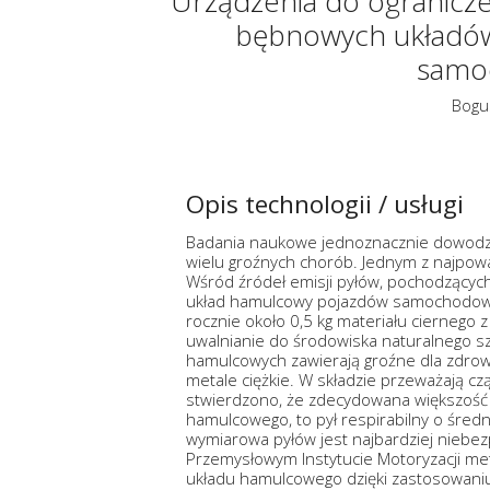
Urządzenia do ograniczen
bębnowych układó
samo
Bogu
Opis technologii / usługi
Badania naukowe jednoznacznie dowodzą,
wielu groźnych chorób. Jednym z najpowa
Wśród źródeł emisji pyłów, pochodzących
układ hamulcowy pojazdów samochodowy
rocznie około 0,5 kg materiału ciernego 
uwalnianie do środowiska naturalnego s
hamulcowych zawierają groźne dla zdrowia
metale ciężkie. W składzie przeważają c
stwierdzono, że zdecydowana większość 
hamulcowego, to pył respirabilny o średni
wymiarowa pyłów jest najbardziej niebez
Przemysłowym Instytucie Motoryzacji met
układu hamulcowego dzięki zastosowani