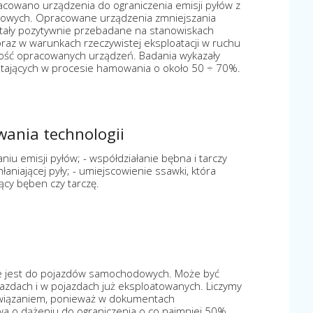
acowano urządzenia do ograniczenia emisji pyłów z
cowych. Opracowane urządzenia zmniejszania
tały pozytywnie przebadane na stanowiskach
raz w warunkach rzeczywistej eksploatacji w ruchu
ść opracowanych urządzeń. Badania wykazały
wstających w procesie hamowania o około 50 ÷ 70%.
owania technologii
iu emisji pyłów; - współdziałanie bębna i tarczy
niającej pyły; - umiejscowienie ssawki, która
ący bęben czy tarczę.
 jest do pojazdów samochodowych. Może być
dach i w pojazdach już eksploatowanych. Liczymy
wiązaniem, ponieważ w dokumentach
wa o dążeniu do ograniczenia o co najmniej 50%