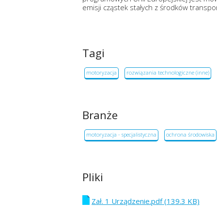
emisji cząstek stałych z środków transp
Tagi
motoryzacja
rozwiązania technologiczne (inne)
Branże
motoryzacja - specjalistyczna
ochrona środowiska
Pliki
Zał. 1 Urządzenie.pdf (139.3 KB)