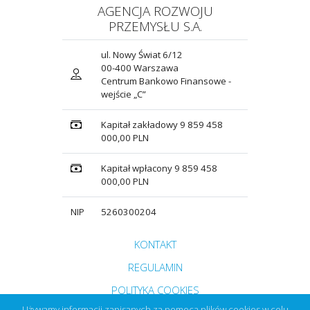
AGENCJA ROZWOJU
PRZEMYSŁU S.A.
ul. Nowy Świat 6/12
00-400 Warszawa
Centrum Bankowo Finansowe -
wejście „C”
Kapitał zakładowy 9 859 458
000,00 PLN
Kapitał wpłacony 9 859 458
000,00 PLN
NIP
5260300204
Przejdź do strony głównej do sekcji
KONTAKT
Zobacz
REGULAMIN
Zobacz
POLITYKA COOKIES
Używamy informacji zapisanych za pomocą plików cookies w celu