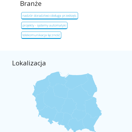
Branże
nadzór doradztwo obsługa przedsięb.
projekty - systemy automatyki
telekomunikacja łączność
Lokalizacja