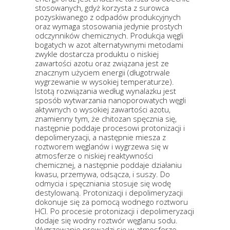
stosowanych, gdyż korzysta z surowca
pozyskiwanego z odpadów produkcyjnych
oraz wymaga stosowania jedynie prostych
odczynników chemicznych. Produkcja węgli
bogatych w azot alternatywnymi metodami
zwykle dostarcza produktu o niskiej
zawartości azotu oraz związana jest ze
znacznym użyciem energii (długotrwale
wygrzewanie w wysokiej temperaturze).
Istotą rozwiązania według wynalazku jest
sposób wytwarzania nanoporowatych węgli
aktywnych o wysokiej zawartości azotu,
znamienny tym, że chitozan spęcznia się,
następnie poddaje procesowi protonizacji i
depolimeryzacji, a następnie miesza z
roztworem węglanów i wygrzewa się w
atmosferze o niskiej reaktywności
chemicznej, a następnie poddaje działaniu
kwasu, przemywa, odsącza, i suszy. Do
odmycia i spęczniania stosuje się wodę
destylowaną. Protonizacji i depolimeryzacji
dokonuje się za pomocą wodnego roztworu
HCl. Po procesie protonizacji i depolimeryzacji
dodaje się wodny roztwór węglanu sodu.
Wygrzewanie prowadzi się w atmosferze