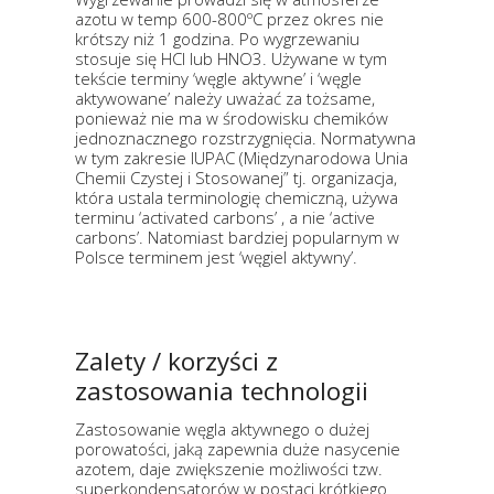
azotu w temp 600-800ºC przez okres nie
krótszy niż 1 godzina. Po wygrzewaniu
stosuje się HCl lub HNO3. Używane w tym
tekście terminy ‘węgle aktywne’ i ‘węgle
aktywowane’ należy uważać za tożsame,
ponieważ nie ma w środowisku chemików
jednoznacznego rozstrzygnięcia. Normatywna
w tym zakresie IUPAC (Międzynarodowa Unia
Chemii Czystej i Stosowanej” tj. organizacja,
która ustala terminologię chemiczną, używa
terminu ‘activated carbons’ , a nie ‘active
carbons’. Natomiast bardziej popularnym w
Polsce terminem jest ‘węgiel aktywny’.
Zalety / korzyści z
zastosowania technologii
Zastosowanie węgla aktywnego o dużej
porowatości, jaką zapewnia duże nasycenie
azotem, daje zwiększenie możliwości tzw.
superkondensatorów w postaci krótkiego