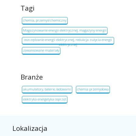
Tagi
chemia, przemysł chemiczny
Magazynowanie energii elektrycznej, magazyny energii
oszczędzanie energii elektrycznej, redukcja zużycia energii
elektrycznej
zawansowane materiały
Branże
akumulatory, baterie, ładowarki
chemia przemysłowa
elektryka energetyka osprzęt
Lokalizacja