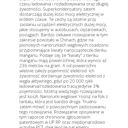
czasu ładowania i rozładowywania oraz długiej
żywotności. Superkondensatory zatem
dostarczają dużej ilości mocy elektrycznej w
krótkim czasie. Te cechy są istotne przy
zasilaniu urządzeń elektrycznych dużej mocy,
jakie stosujemy w autobusach, ciężarówkach,
pociągach. Bardzo ciekawe rozwiązanie w tym
zakresie powstało w Chinach, gdzie na
pionowych nanorurkach węglowych osadzono
przypominające kwiaty nanocząsteczki tlenku
manganu. Podaje się, że "kwiaty" z tlenku
manganu mają powierzchnię, która wynosi aż
236 metrów na gram. A od powierzchni
właśnie zależy pojemność elektrod. Ich
żywotność dorównuje żywotności elektrod z
węgla aktywnego, gdyż po 20 000 cykli
ładowania/rozładowania tracą jedynie 3%
pojemności. Istotną wadą tego rozwiązania
jest koszt. Nanorurki węglowe ‘rosną’ na folii z
tantalu, która jest bardzo droga. Trudno
zatem mówić o powszechnym zastosowaniu
tego rozwiązania. Rozwiązanie opisywane w
tym raporcie chronione zgłoszeniem
patentowym w UP RP oraz międzynarodowo
w trybie PCT, daje lepsze parametry