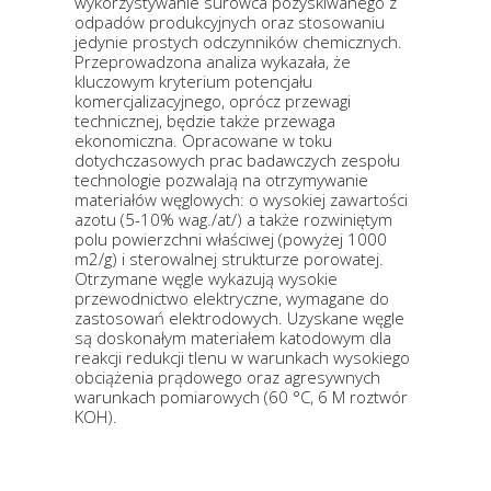
wykorzystywanie surowca pozyskiwanego z
odpadów produkcyjnych oraz stosowaniu
jedynie prostych odczynników chemicznych.
Przeprowadzona analiza wykazała, że
kluczowym kryterium potencjału
komercjalizacyjnego, oprócz przewagi
technicznej, będzie także przewaga
ekonomiczna. Opracowane w toku
dotychczasowych prac badawczych zespołu
technologie pozwalają na otrzymywanie
materiałów węglowych: o wysokiej zawartości
azotu (5-10% wag./at/) a także rozwiniętym
polu powierzchni właściwej (powyżej 1000
m2/g) i sterowalnej strukturze porowatej.
Otrzymane węgle wykazują wysokie
przewodnictwo elektryczne, wymagane do
zastosowań elektrodowych. Uzyskane węgle
są doskonałym materiałem katodowym dla
reakcji redukcji tlenu w warunkach wysokiego
obciążenia prądowego oraz agresywnych
warunkach pomiarowych (60 °C, 6 M roztwór
KOH).