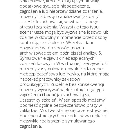
szkoleniowe, które np. będą symulowały
dodatkowe sytuacje niebezpieczne,
zagrożenia lub nieprzewidziane zdarzenia,
możemy na bieżąco analizować jak dany
uczestnik zachowa się w sytuacji silnego
stresu i zagrożenia. Wszystkie tego typu
scenariusze mogą być wyzwalane losowo lub
zdalnie w dowolnym momencie przez osoby
kontrolujące szkolenie. Wszelkie dane
pozyskane w ten sposób można
archiwizować celem późniejszej analizy. 5.
Symulowanie zjawisk niebezpiecznych i
zdarzeń losowych W wirtualnej rzeczywistości
możemy zasymulować dowolne zdarzenie,
niebezpieczeństwo lub ryzyko, na które mogą
napotkać pracownicy zakładów
produkcyjnych. Zupełnie bez konsekwencji
możemy wywoływać wielokrotnie tego typu
zagrożenia i badać jak zachowają się
uczestnicy szkoleń. W ten sposób możemy
podnieść ogólne bezpieczeństwo pracy w
zakładzie. Możliwe stanie się przetestowanie
obecnie istniejących procedur w warunkach
niezwykle realistycznie symulowanego
zagrożenia.