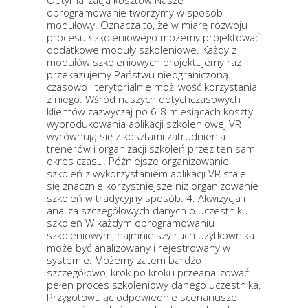
Optymalizacja kosztów Nasze
oprogramowanie tworzymy w sposób
modułowy. Oznacza to, że w miarę rozwoju
procesu szkoleniowego możemy projektować
dodatkowe moduły szkoleniowe. Każdy z
modułów szkoleniowych projektujemy raz i
przekazujemy Państwu nieograniczoną
czasowo i terytorialnie możliwość korzystania
z niego. Wśród naszych dotychczasowych
klientów zazwyczaj po 6-8 miesiącach koszty
wyprodukowania aplikacji szkoleniowej VR
wyrównują się z kosztami zatrudnienia
trenerów i organizacji szkoleń przez ten sam
okres czasu. Późniejsze organizowanie
szkoleń z wykorzystaniem aplikacji VR staje
się znacznie korzystniejsze niż organizowanie
szkoleń w tradycyjny sposób. 4. Akwizycja i
analiza szczegółowych danych o uczestniku
szkoleń W każdym oprogramowaniu
szkoleniowym, najmniejszy ruch użytkownika
może być analizowany i rejestrowany w
systemie. Możemy zatem bardzo
szczegółowo, krok po kroku przeanalizować
pełen proces szkoleniowy danego uczestnika.
Przygotowując odpowiednie scenariusze