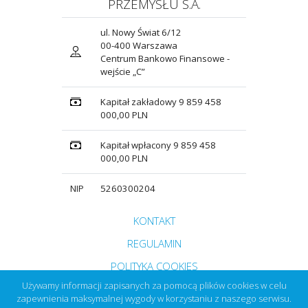
PRZEMYSŁU S.A.
ul. Nowy Świat 6/12
00-400 Warszawa
Centrum Bankowo Finansowe -
wejście „C”
Kapitał zakładowy 9 859 458
000,00 PLN
Kapitał wpłacony 9 859 458
000,00 PLN
NIP
5260300204
Przejdź do strony głównej do sekcji
KONTAKT
Zobacz
REGULAMIN
Zobacz
POLITYKA COOKIES
Używamy informacji zapisanych za pomocą plików cookies w celu
zapewnienia maksymalnej wygody w korzystaniu z naszego serwisu.