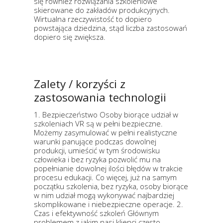
się również rozwiązania szkoleniowe
skierowane do zakładów produkcyjnych.
Wirtualna rzeczywistość to dopiero
powstająca dziedzina, stąd liczba zastosowań
dopiero się zwiększa.
Zalety / korzyści z
zastosowania technologii
1. Bezpieczeństwo Osoby biorące udział w
szkoleniach VR są w pełni bezpieczne.
Możemy zasymulować w pełni realistyczne
warunki panujące podczas dowolnej
produkcji, umieścić w tym środowisku
człowieka i bez ryzyka pozwolić mu na
popełnianie dowolnej ilości błędów w trakcie
procesu edukacji. Co więcej, już na samym
początku szkolenia, bez ryzyka, osoby biorące
w nim udział mogą wykonywać najbardziej
skomplikowane i niebezpieczne operacje. 2.
Czas i efektywność szkoleń Głównym
problemem z jakim nasi klienci często