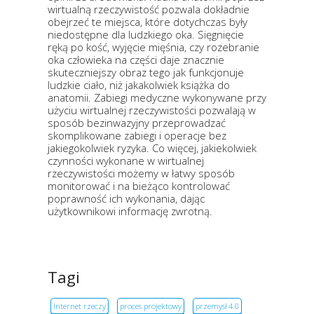
wirtualną rzeczywistość pozwala dokładnie
obejrzeć te miejsca, które dotychczas były
niedostępne dla ludzkiego oka. Sięgnięcie
ręką po kość, wyjęcie mięśnia, czy rozebranie
oka człowieka na części daje znacznie
skuteczniejszy obraz tego jak funkcjonuje
ludzkie ciało, niż jakakolwiek książka do
anatomii. Zabiegi medyczne wykonywane przy
użyciu wirtualnej rzeczywistości pozwalają w
sposób bezinwazyjny przeprowadzać
skomplikowane zabiegi i operacje bez
jakiegokolwiek ryzyka. Co więcej, jakiekolwiek
czynności wykonane w wirtualnej
rzeczywistości możemy w łatwy sposób
monitorować i na bieżąco kontrolować
poprawność ich wykonania, dając
użytkownikowi informację zwrotną.
Tagi
Internet rzeczy
proces projektowy
przemysł 4.0