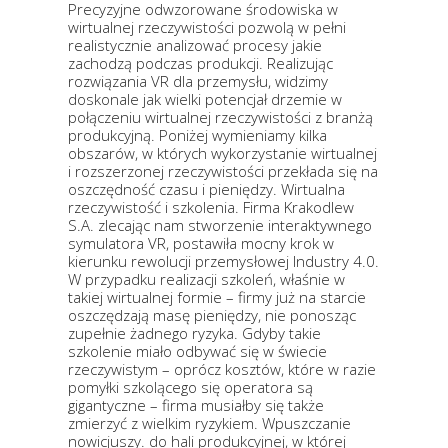
Precyzyjne odwzorowane środowiska w
wirtualnej rzeczywistości pozwolą w pełni
realistycznie analizować procesy jakie
zachodzą podczas produkcji. Realizując
rozwiązania VR dla przemysłu, widzimy
doskonale jak wielki potencjał drzemie w
połączeniu wirtualnej rzeczywistości z branżą
produkcyjną. Poniżej wymieniamy kilka
obszarów, w których wykorzystanie wirtualnej
i rozszerzonej rzeczywistości przekłada się na
oszczędność czasu i pieniędzy. Wirtualna
rzeczywistość i szkolenia. Firma Krakodlew
S.A. zlecając nam stworzenie interaktywnego
symulatora VR, postawiła mocny krok w
kierunku rewolucji przemysłowej Industry 4.0.
W przypadku realizacji szkoleń, właśnie w
takiej wirtualnej formie – firmy już na starcie
oszczędzają masę pieniędzy, nie ponosząc
zupełnie żadnego ryzyka. Gdyby takie
szkolenie miało odbywać się w świecie
rzeczywistym – oprócz kosztów, które w razie
pomyłki szkolącego się operatora są
gigantyczne – firma musiałby się także
zmierzyć z wielkim ryzykiem. Wpuszczanie
nowicjuszy. do hali produkcyjnej, w której