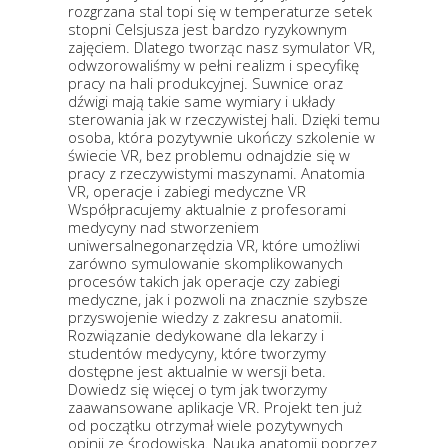
rozgrzana stal topi się w temperaturze setek
stopni Celsjusza jest bardzo ryzykownym
zajęciem. Dlatego tworząc nasz symulator VR,
odwzorowaliśmy w pełni realizm i specyfikę
pracy na hali produkcyjnej. Suwnice oraz
dźwigi mają takie same wymiary i układy
sterowania jak w rzeczywistej hali. Dzięki temu
osoba, która pozytywnie ukończy szkolenie w
świecie VR, bez problemu odnajdzie się w
pracy z rzeczywistymi maszynami. Anatomia
VR, operacje i zabiegi medyczne VR
Współpracujemy aktualnie z profesorami
medycyny nad stworzeniem
uniwersalnegonarzędzia VR, które umożliwi
zarówno symulowanie skomplikowanych
procesów takich jak operacje czy zabiegi
medyczne, jak i pozwoli na znacznie szybsze
przyswojenie wiedzy z zakresu anatomii.
Rozwiązanie dedykowane dla lekarzy i
studentów medycyny, które tworzymy
dostępne jest aktualnie w wersji beta.
Dowiedz się więcej o tym jak tworzymy
zaawansowane aplikacje VR. Projekt ten już
od początku otrzymał wiele pozytywnych
opinii ze środowiska. Nauka anatomii poprzez