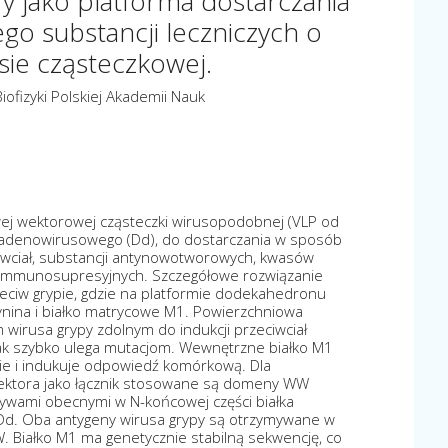
 jako platforma dostarczania
 substancji leczniczych o
sie cząsteczkowej.
Biofizyki Polskiej Akademii Nauk
wej wektorowej cząsteczki wirusopodobnej (VLP od
u adenowirusowego (Dd), do dostarczania w sposób
ciwciał, substancji antynowotworowych, kwasów
 immunosupresyjnych. Szczegółowe rozwiązanie
eciw grypie, gdzie na platformie dodekahedronu
nina i białko matrycowe M1. Powierzchniowa
 wirusa grypy zdolnym do indukcji przeciwciał
nak szybko ulega mutacjom. Wewnętrzne białko M1
nie i indukuje odpowiedź komórkową. Dla
ektora jako łącznik stosowane są domeny WW
tywami obecnymi w N-końcowej części białka
 Dd. Oba antygeny wirusa grypy są otrzymywane w
. Białko M1 ma genetycznie stabilną sekwencję, co