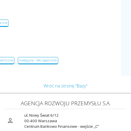
yczne
chemiczne
medycyna - leki opatrunki
Wróć na stronę "Bazy"
AGENCJA ROZWOJU PRZEMYSŁU S.A.
ul. Nowy Świat 6/12
00-400 Warszawa
Centrum Bankowo Finansowe - wejście „C”