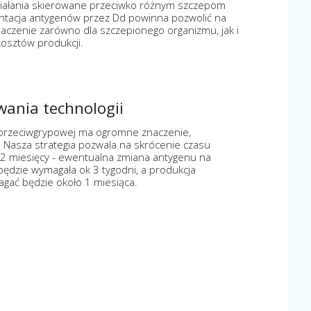
iałania skierowane przeciwko różnym szczepom
ntacja antygenów przez Dd powinna pozwolić na
naczenie zarówno dla szczepionego organizmu, jak i
osztów produkcji.
owania technologii
 przeciwgrypowej ma ogromne znaczenie,
 Nasza strategia pozwala na skrócenie czasu
. 2 miesięcy - ewentualna zmiana antygenu na
ędzie wymagała ok 3 tygodni, a produkcja
agać będzie około 1 miesiąca.