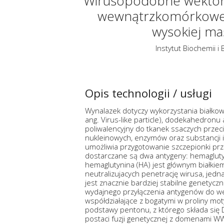
Wirusopodobne wektory
wewnątrzkomórkowego
wysokiej ma
Instytut Biochemii i 
Opis technologii / usługi
Wynalazek dotyczy wykorzystania białko
ang. Virus-like particle), dodekahedron
poliwalencyjny do tkanek ssaczych prze
nukleinowych, enzymów oraz substancji
umożliwia przygotowanie szczepionki prz
dostarczane są dwa antygeny: hemagluty
hemaglutynina (HA) jest głównym białkiem
neutralizujacych penetrację wirusa, jed
jest znacznie bardziej stabilne genetycz
wydajnego przyłączenia antygenów do w
współdziałające z bogatymi w proliny mo
podstawy pentonu, z którego składa się
postaci fuzji genetycznej z domenami WW