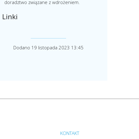
doradztwo związane z wdrożeniem.
Linki
Dodano 19 listopada 2023 13:45
Przejdź do strony głównej do sekcji
KONTAKT