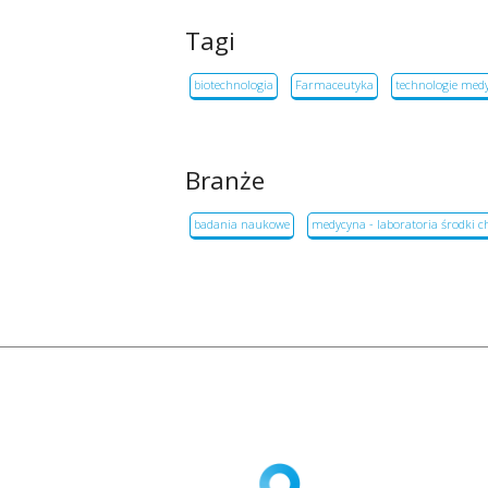
Tagi
biotechnologia
Farmaceutyka
technologie med
Branże
badania naukowe
medycyna - laboratoria środki 