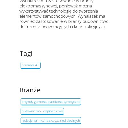
Wynalazek ma zastosowanie w branży
elektromaszynowej, ponieważ można
wykorzystywać technologię do tworzenia
elementów samochodowych. Wynalazek ma
również zastosowanie w branży budownictwo
do materiałów izolacyjnych i konstrukcyjnych.
Tagi
przemysł 4.0
Branże
artykuły gumowe, plastikowe, syntetyczne
budownictwo - ciepłownictwo
izolacja termiczna c.o, c.t., sieci cieplnych