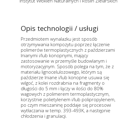
Instytut Włókien Naturalnych i Roślin Zielarskich
Opis technologii / usługi
Przedmiotem wynalazku jest sposób
otrzymywania kompozytu poprzez łączenie
polimerów termoplastycznych z paździerzami
lnianymi i/lub konopnymi, mający
zastosowanie w przemyśle budowlanym i
motoryzacyjnym. Sposób polega na tym, że z
materiału lignocelulozowego, którym są
paździerze lniane i/lub konopne usuwa się
wilgoć, z kolei rozdrabnia na fragmenty o
długości do 5 mm i łączy w ilości do 80%
wagowych z polimerem termoplastycznym,
korzystnie polietylenem i/lub polipropylenem,
po czym mieszaninę poddaje się procesowi
wytłaczania w temp. 393-493K, a następnie
chłodzenia i granulacji.