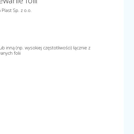
wanie folii
 Plast Sp. z o.o.
ub inną (np. wysokiej częstotliwości) łącznie z
nych folii