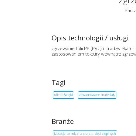
Zgrze
Panta
Opis technologii / usługi
zgrzewanie folii PP (PVC) ultradzwiękami l
zastosowaniem tektury wewnątrz zgrzewa
Tagi
ultradźwięki
zawansowane materiały
Branże
izolacja termiczna c.o, c.t., sieci cieplnych